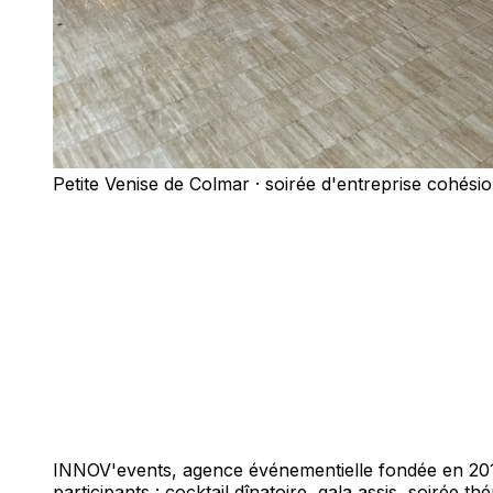
Petite Venise de Colmar · soirée d'entreprise cohési
INNOV'events, agence événementielle fondée en 2010
participants : cocktail dînatoire, gala assis, soirée