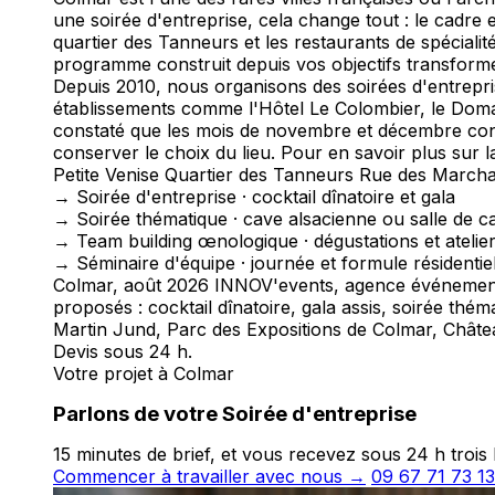
une soirée d'entreprise, cela change tout : le cadre
quartier des Tanneurs et les restaurants de spécialit
programme construit depuis vos objectifs transforme
Depuis 2010, nous organisons des soirées d'entrepri
établissements comme l'Hôtel Le Colombier, le Dom
constaté que les mois de novembre et décembre conc
conserver le choix du lieu. Pour en savoir plus sur
Petite Venise
Quartier des Tanneurs
Rue des March
→ Soirée d'entreprise · cocktail dînatoire et gala
→ Soirée thématique · cave alsacienne ou salle de c
→ Team building œnologique · dégustations et atelie
→ Séminaire d'équipe · journée et formule résidentiel
Colmar, août 2026 INNOV'events, agence événementie
proposés : cocktail dînatoire, gala assis, soirée thé
Martin Jund, Parc des Expositions de Colmar, Château
Devis sous 24 h.
Votre projet à Colmar
Parlons de votre Soirée d'entreprise
15 minutes de brief, et vous recevez sous 24 h troi
Commencer à travailler avec nous →
09 67 71 73 13