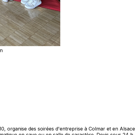
on
, organise des soirées d'entreprise à Colmar et en Alsace
 thématique en cave ou en salle de caractère. Devis sous 24 