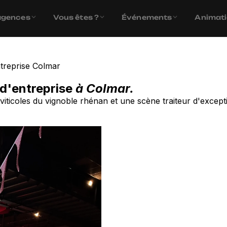
agences
Vous êtes ?
Événements
Animat
ntreprise Colmar
 d'entreprise
à Colmar.
es viticoles du vignoble rhénan et une scène traiteur d'exc