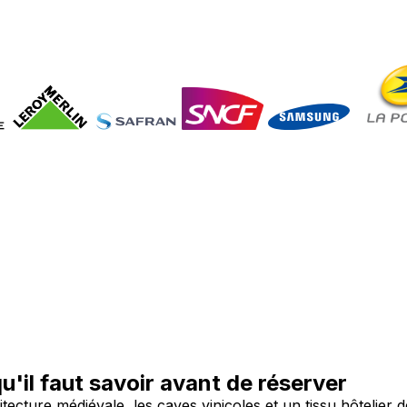
u'il faut savoir avant de réserver
hitecture médiévale, les caves vinicoles et un tissu hôtelie