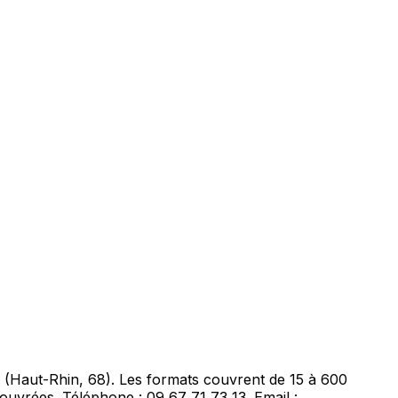
 (Haut-Rhin, 68). Les formats couvrent de 15 à 600
h ouvrées. Téléphone : 09 67 71 73 13. Email :