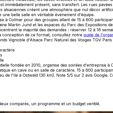
 est immédiatement présent, sans transfert. Les rues pavées
és alsaciennes créent une atmosphère que nul décor artificie
 une belle salle en véritable événement d'équipe.
se à Colmar pour des groupes allant de 15 à 600 participan
aine Martin Jund et les espaces du Parc des Expositions 
entrent la majorité des demandes : réserver 12 à 16 semain
 la conception de ce format, consultez notre
guide de l'orga
ands
Vignoble d'Alsace
Parc Naturel des Vosges
TGV Paris
aractère
rs
le
lle fondée en 2010, organise des soirées d'entreprise à 
matique en cave ou en salle de caractère. 15 à 600 particip
 de l'Ile à Ostwald (30 km). Note 5/5 sur 2 avis Google. C
s lieux comparés, un programme et un budget ventilé.