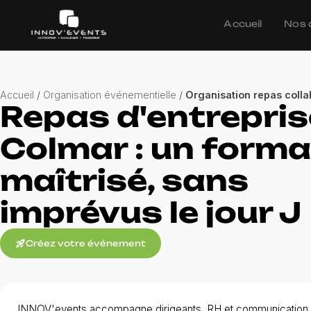
Accueil
Nos 
Accueil
/
Organisation événementielle
/
Organisation repas coll
Repas d'entrepris
Colmar : un forma
maîtrisé, sans
imprévus le jour J
rocket_launch
Créez votre événement
INNOV'events accompagne dirigeants, RH et communication