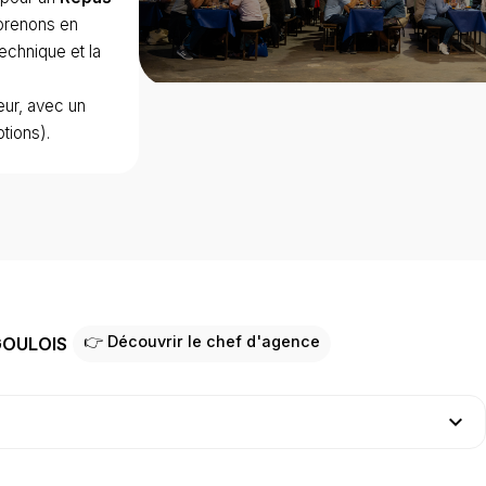
prenons en
technique et la
eur, avec un
tions).
👉 Découvrir le chef d'agence
 GOULOIS
expand_more