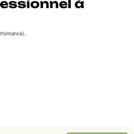
essionnel à
performance).