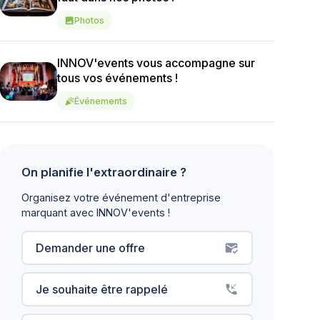
Photos
image
INNOV'events vous accompagne sur
tous vos événements !
Événements
celebration
On planifie l'extraordinaire ?
Organisez votre événement d'entreprise
marquant avec INNOV'events !
Demander une offre
mark_email_read
Je souhaite être rappelé
phone_callback