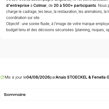
d'entreprise
à
Colmar
, de
20 à 500+ participants
. Nous 
charge le cadrage, les lieux, la restauration, les animations, la 
coordination sur site.
Objectif : une soirée fluide, à l’image de votre marque employ
budget tenu et des décisions sécurisées (planning, risques, op
Mis à jour le
04/08/2026
par
Anais STOECKEL & Fenella
update
Sommaire