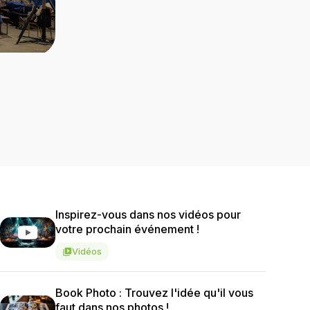
Inspirez-vous dans nos vidéos pour
votre prochain événement !
Vidéos
video_library
Book Photo : Trouvez l'idée qu'il vous
faut dans nos photos !