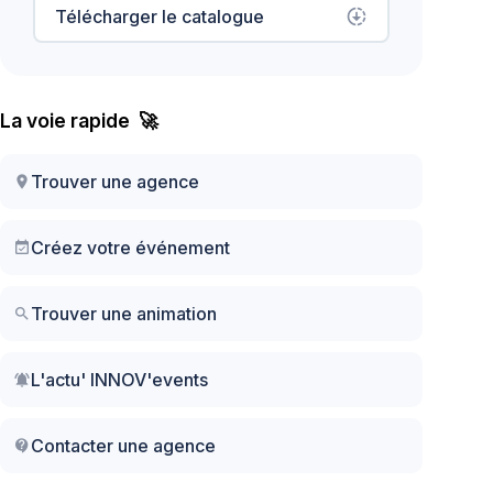
Télécharger le catalogue
downloading
La voie rapide 🚀
Trouver une agence
location_on
Créez votre événement
event_available
Trouver une animation
search
L'actu' INNOV'events
notifications_active
Contacter une agence
contact_support