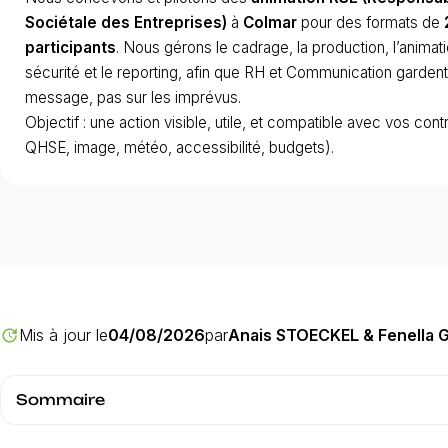
Sociétale des Entreprises)
à
Colmar
pour des formats de
participants
. Nous gérons le cadrage, la production, l’animatio
sécurité et le reporting, afin que RH et Communication gardent 
message, pas sur les imprévus.
Objectif : une action visible, utile, et compatible avec vos con
QHSE, image, météo, accessibilité, budgets).
Mis à jour le
04/08/2026
par
Anais STOECKEL & Fenella
update
Sommaire