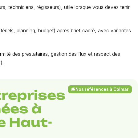
s, techniciens, régisseurs), utile lorsque vous devez tenir
tériels, planning, budget) après brief cadré, avec variantes
ormité des prestataires, gestion des flux et respect des
).
Nos références à Colmar
collections_bookmark
treprises
ées à
e Haut-