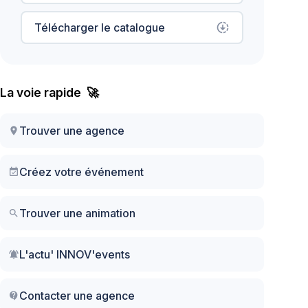
Télécharger le catalogue
downloading
La voie rapide 🚀
Trouver une agence
location_on
Créez votre événement
event_available
Trouver une animation
search
L'actu' INNOV'events
notifications_active
Contacter une agence
contact_support