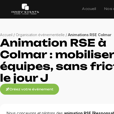
Accueil
Nos 
Accueil
/
Organisation événementielle
/
Animations RSE Colmar
Animation RSE à
Colmar : mobilise
équipes, sans fric
le jour J
rocket_launch
Créez votre événement
Nous concevons et pilotons des
animation RSE (Responsab