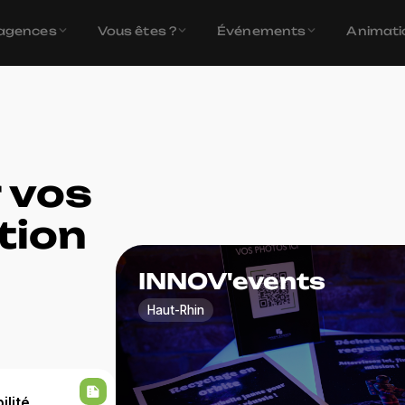
agences
Vous êtes ?
Événements
Animati
r vos
tion
Ani
Votre
INNOV'events
Haut-Rhin
summarize
ilité