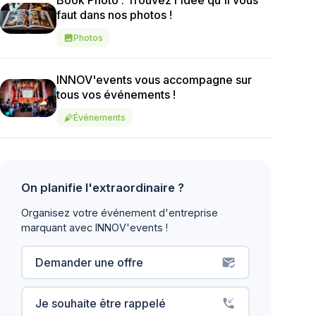
Book Photo : Trouvez l'idée qu'il vous
faut dans nos photos !
Photos
image
INNOV'events vous accompagne sur
tous vos événements !
Événements
celebration
On planifie l'extraordinaire ?
Organisez votre événement d'entreprise
marquant avec INNOV'events !
Demander une offre
mark_email_read
Je souhaite être rappelé
phone_callback