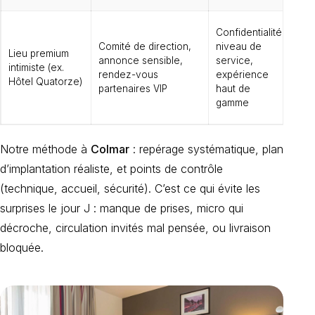
For
Confidentialité,
res
Comité de direction,
niveau de
Lieu premium
con
annonce sensible,
service,
intimiste (ex.
d’i
rendez-vous
expérience
Hôtel Quatorze)
bes
partenaires VIP
haut de
org
gamme
trè
Notre méthode à
Colmar
: repérage systématique, plan
d’implantation réaliste, et points de contrôle
(technique, accueil, sécurité). C’est ce qui évite les
surprises le jour J : manque de prises, micro qui
décroche, circulation invités mal pensée, ou livraison
bloquée.