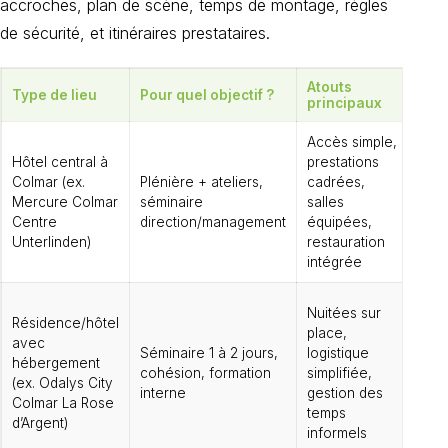
accroches, plan de scène, temps de montage, règles
de sécurité, et itinéraires prestataires.
Atouts
Co
Type de lieu
Pour quel objectif ?
principaux
po
Accès simple,
Cap
Hôtel central à
prestations
par
Colmar (ex.
Plénière + ateliers,
cadrées,
cr
Mercure Colmar
séminaire
salles
mo
Centre
direction/management
équipées,
res
Unterlinden)
restauration
aco
intégrée
var
Off
Nuitées sur
Résidence/hôtel
tec
place,
avec
com
Séminaire 1 à 2 jours,
logistique
hébergement
sel
cohésion, formation
simplifiée,
(ex. Odalys City
(vi
interne
gestion des
Colmar La Rose
es
temps
d’Argent)
co
informels
par