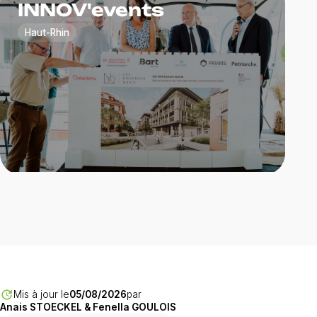
INNOV'events
Haut-Rhin
download
Téléchargez notre catalogue
Communication
événementielle Colmar
Votre événement avec INNOV'events
update
Mis à jour le
05/08/2026
par
Anais STOECKEL & Fenella GOULOIS