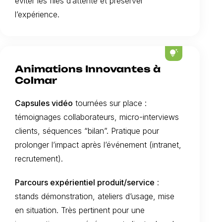
éviter les files d’attente et préserver
l’expérience.
tips_and_updates
Animations Innovantes à
Colmar
Capsules vidéo
tournées sur place :
témoignages collaborateurs, micro-interviews
clients, séquences “bilan”. Pratique pour
prolonger l’impact après l’événement (intranet,
recrutement).
Parcours expérientiel produit/service
:
stands démonstration, ateliers d’usage, mise
en situation. Très pertinent pour une