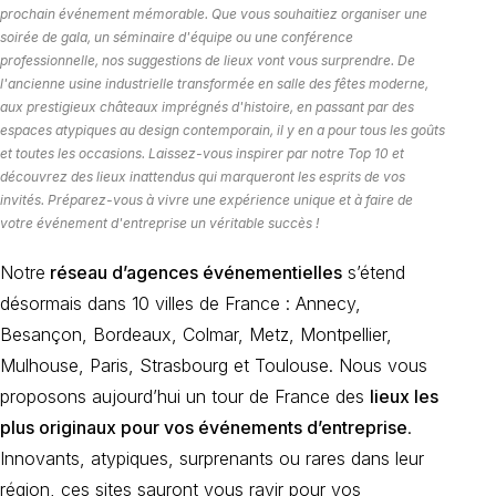
prochain événement mémorable. Que vous souhaitiez organiser une
soirée de gala, un séminaire d'équipe ou une conférence
professionnelle, nos suggestions de lieux vont vous surprendre. De
l'ancienne usine industrielle transformée en salle des fêtes moderne,
aux prestigieux châteaux imprégnés d'histoire, en passant par des
espaces atypiques au design contemporain, il y en a pour tous les goûts
et toutes les occasions. Laissez-vous inspirer par notre Top 10 et
découvrez des lieux inattendus qui marqueront les esprits de vos
invités. Préparez-vous à vivre une expérience unique et à faire de
votre événement d'entreprise un véritable succès !
Notre
réseau d’agences événementielles
s’étend
désormais dans 10 villes de France : Annecy,
Besançon, Bordeaux, Colmar, Metz, Montpellier,
Mulhouse, Paris, Strasbourg et Toulouse. Nous vous
proposons aujourd’hui un tour de France des
lieux les
plus originaux pour vos événements d’entreprise
.
Innovants, atypiques, surprenants ou rares dans leur
région, ces sites sauront vous ravir pour vos