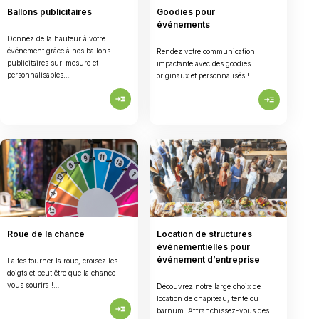
Ballons publicitaires
Goodies pour
événements
Donnez de la hauteur à votre
événement grâce à nos ballons
Rendez votre communication
publicitaires sur-mesure et
impactante avec des goodies
personnalisables….
originaux et personnalisés ! …
read_more
read_more
Roue de la chance
Location de structures
événementielles pour
événement d’entreprise
Faites tourner la roue, croisez les
doigts et peut être que la chance
vous sourira !…
Découvrez notre large choix de
location de chapiteau, tente ou
read_more
barnum. Affranchissez-vous des