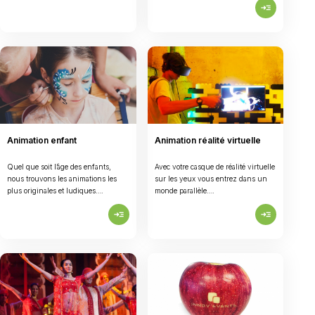
read_more
Animation enfant
Animation réalité virtuelle
Quel que soit l’âge des enfants,
Avec votre casque de réalité virtuelle
nous trouvons les animations les
sur les yeux vous entrez dans un
plus originales et ludiques….
monde parallèle….
read_more
read_more