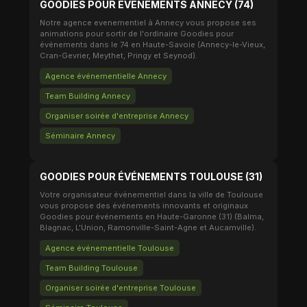
GOODIES POUR ÉVÉNEMENTS ANNECY (74)
Notre agence evenementiel à Annecy vous propose ses
animations pour sortir de l'ordinaire Goodies pour
événements dans le 74 en Haute-Savoie (Annecy-le-Vieux,
Cran-Gevrier, Meythet, Pringy et Seynod).
Agence événementielle Annecy
Team Building Annecy
Organiser soirée d'entreprise Annecy
Séminaire Annecy
GOODIES POUR ÉVÉNEMENTS TOULOUSE (31)
Votre organisateur évènementiel dans la ville de Toulouse
vous propose des événements innovants et originaux
Goodies pour événements en Haute-Garonne (31) (Balma,
Blagnac, L'Union, Ramonville-Saint-Agne et Aucamville).
Agence événementielle Toulouse
Team Building Toulouse
Organiser soirée d'entreprise Toulouse