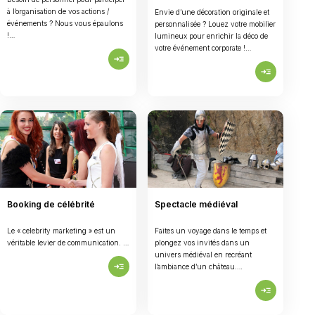
à l’organisation de vos actions /
Envie d’une décoration originale et
événements ? Nous vous épaulons
personnalisée ? Louez votre mobilier
!…
lumineux pour enrichir la déco de
votre événement corporate !…
read_more
read_more
Booking de célébrité
Spectacle médiéval
Le « celebrity marketing » est un
Faites un voyage dans le temps et
véritable levier de communication. …
plongez vos invités dans un
univers médiéval en recréant
read_more
l’ambiance d’un château….
read_more