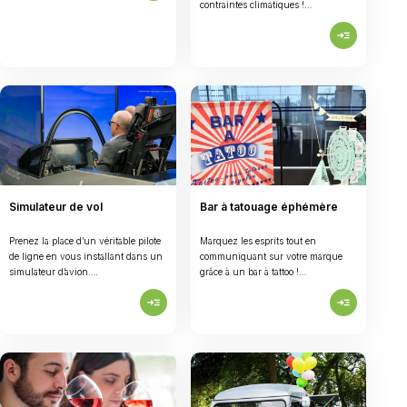
contraintes climatiques !…
read_more
Simulateur de vol
Bar à tatouage éphémère
Prenez la place d’un véritable pilote
Marquez les esprits tout en
de ligne en vous installant dans un
communiquant sur votre marque
simulateur d’avion….
grâce à un bar à tattoo !…
read_more
read_more