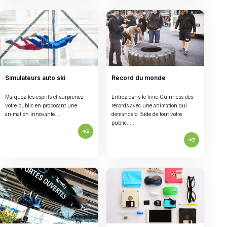
Simulateurs auto ski
Record du monde
Marquez les esprits et surprenez
Entrez dans le livre Guinness des
votre public en proposant une
records avec une animation qui
animation innovante….
demandera l’aide de tout votre
public. …
read_more
read_more