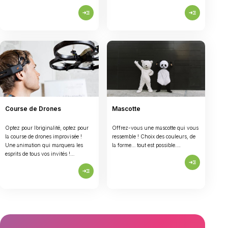
read_more
read_more
Course de Drones
Mascotte
Optez pour l’originalité, optez pour
Offrez-vous une mascotte qui vous
la course de drones improvisée !
ressemble ! Choix des couleurs, de
Une animation qui marquera les
la forme… tout est possible….
esprits de tous vos invités !…
read_more
read_more