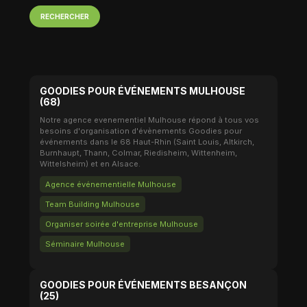
RECHERCHER
GOODIES POUR ÉVÉNEMENTS MULHOUSE
(68)
Notre agence evenementiel Mulhouse répond à tous vos
besoins d'organisation d'évènements Goodies pour
événements dans le 68 Haut-Rhin (Saint Louis, Altkirch,
Burnhaupt, Thann, Colmar, Riedisheim, Wittenheim,
Wittelsheim) et en Alsace.
Agence événementielle Mulhouse
Team Building Mulhouse
Organiser soirée d'entreprise Mulhouse
Séminaire Mulhouse
GOODIES POUR ÉVÉNEMENTS BESANÇON
(25)