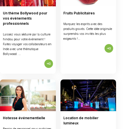
Un thème Bollywood pour
Fruits Publicitaires
vos événements
professionnels
Marquez les esprits avec des
produits gravés. Cette idée originale
surprendra vos invités les plus
Laissez vous séduire par la culture
exigeants !…
hindou pour votre événement !
Faites voyager vos collaborateurs en
read_more
Inde avec une thématique
Bollywood. …
read_more
Hotesse événementielle
Location de mobilier
lumineux
Besoin de personnel pour participer