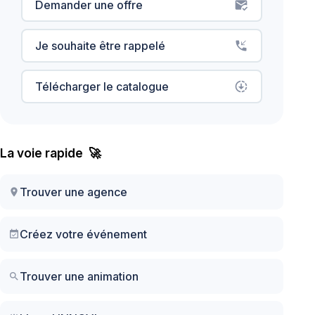
Demander une offre
mark_email_read
Je souhaite être rappelé
phone_callback
Télécharger le catalogue
downloading
La voie rapide 🚀
Trouver une agence
location_on
Créez votre événement
event_available
Trouver une animation
search