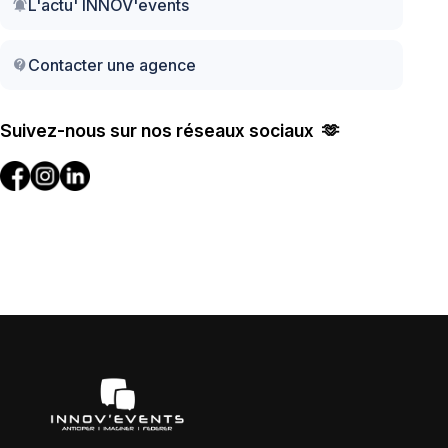
L'actu' INNOV'events
notifications_active
Contacter une agence
contact_support
Suivez-nous sur nos réseaux sociaux 🫶