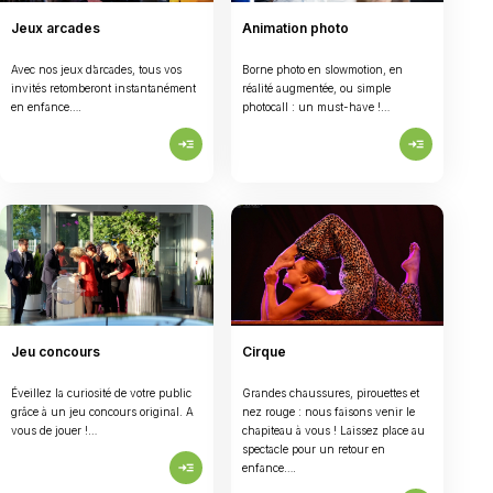
Jeux arcades
Animation photo
Avec nos jeux d’arcades, tous vos
Borne photo en slowmotion, en
invités retomberont instantanément
réalité augmentée, ou simple
en enfance….
photocall : un must-have !…
read_more
read_more
Jeu concours
Cirque
Éveillez la curiosité de votre public
Grandes chaussures, pirouettes et
grâce à un jeu concours original. A
nez rouge : nous faisons venir le
vous de jouer !…
chapiteau à vous ! Laissez place au
spectacle pour un retour en
read_more
enfance….