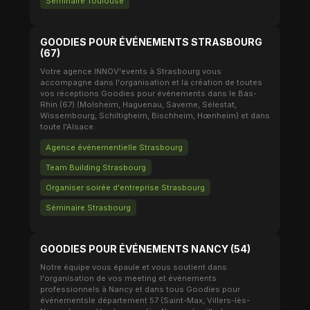
Séminaire Toulouse
GOODIES POUR ÉVÉNEMENTS STRASBOURG
(67)
Votre agence INNOV'events à Strasbourg vous
accompagne dans l'organisation et la création de toutes
vos réceptions Goodies pour événements dans le Bas-
Rhin (67) (Molsheim, Haguenau, Saverne, Sélestat,
Wissembourg, Schiltigheim, Bischheim, Hœnheim) et dans
toute l'Alsace.
Agence événementielle Strasbourg
Team Building Strasbourg
Organiser soirée d'entreprise Strasbourg
Séminaire Strasbourg
GOODIES POUR ÉVÉNEMENTS NANCY (54)
Notre équipe vous épaule et vous soutient dans
l'organisation de vos meeting et événements
professionnels à Nancy et dans tous Goodies pour
événementsle département 57 (Saint-Max, Villers-lès-