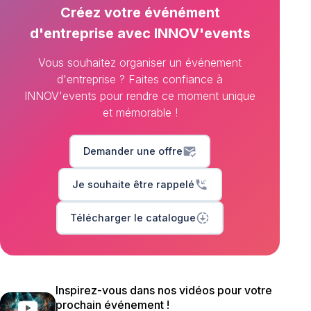
Créez votre événément
d'entreprise avec INNOV'events
Vous souhaitez organiser un événement
d'entreprise ? Faites confiance à
INNOV'events pour rendre ce moment unique
et mémorable !
mark_email_read
Demander une offre
phone_callback
Je souhaite être rappelé
downloading
Télécharger le catalogue
Inspirez-vous dans nos vidéos pour votre
prochain événement !