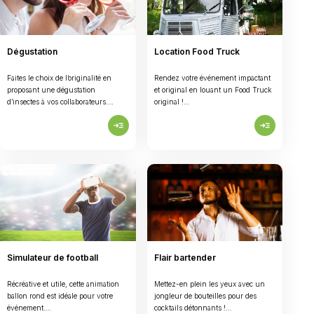
Dégustation
Location Food Truck
Faites le choix de l’originalité en
Rendez votre événement impactant
proposant une dégustation
et original en louant un Food Truck
d’insectes à vos collaborateurs….
original !…
read_more
read_more
Simulateur de football
Flair bartender
Récréative et utile, cette animation
Mettez-en plein les yeux avec un
ballon rond est idéale pour votre
jongleur de bouteilles pour des
événement….
cocktails détonnants !…