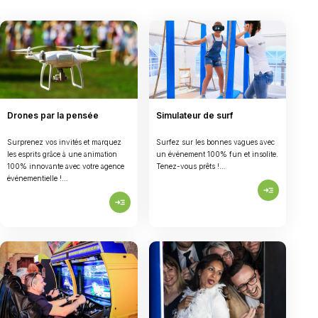
Drones par la pensée
Simulateur de surf
Surprenez vos invités et marquez
Surfez sur les bonnes vagues avec
les esprits grâce à une animation
un événement 100% fun et insolite.
100% innovante avec votre agence
Tenez-vous prêts !…
événementielle !…
read_more
read_more