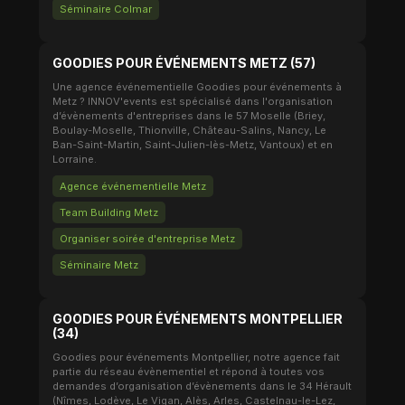
Séminaire Colmar
GOODIES POUR ÉVÉNEMENTS METZ (57)
Une agence événementielle Goodies pour événements à
Metz ? INNOV'events est spécialisé dans l'organisation
d’évènements d'entreprises dans le 57 Moselle (Briey,
Boulay-Moselle, Thionville, Château-Salins, Nancy, Le
Ban-Saint-Martin, Saint-Julien-lès-Metz, Vantoux) et en
Lorraine.
Agence événementielle Metz
Team Building Metz
Organiser soirée d'entreprise Metz
Séminaire Metz
GOODIES POUR ÉVÉNEMENTS MONTPELLIER
(34)
Goodies pour événements Montpellier, notre agence fait
partie du réseau évènementiel et répond à toutes vos
demandes d’organisation d’évènements dans le 34 Hérault
(Nîmes, Lodève, Le Vigan, Alès, Arles, Castelnau-le-Lez,