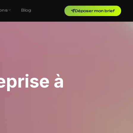
ons
Blog
Déposer mon brief
eprise à