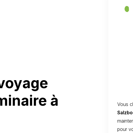
 voyage
minaire à
Vous c
Salzbo
mainten
pour vo