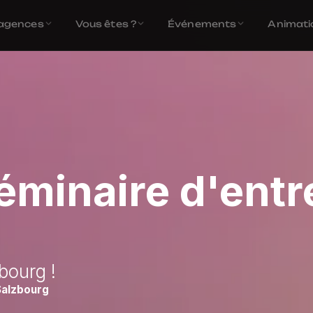
agences
Vous êtes ?
Événements
Animati
éminaire d'entr
bourg !
Salzbourg