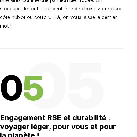
itinéraires comme une partition bien rodée. On
s'occupe de tout, sauf peut-être de choisir votre place
côté hublot ou couloir… Là, on vous laisse le dernier
mot !
05
0
5
Engagement RSE et durabilité :
voyager léger, pour vous et pour
la planète !