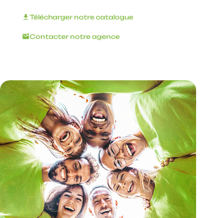
download
Télécharger notre catalogue
mark_email_unread
Contacter notre agence