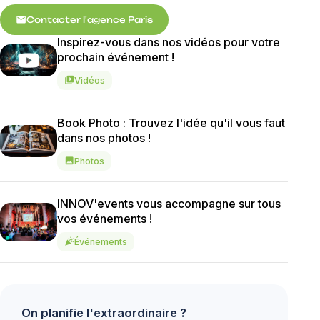
mail
Contacter l'agence Paris
Inspirez-vous dans nos vidéos pour votre
prochain événement !
Vidéos
video_library
Book Photo : Trouvez l'idée qu'il vous faut
dans nos photos !
Photos
image
INNOV'events vous accompagne sur tous
vos événements !
Événements
celebration
On planifie l'extraordinaire ?