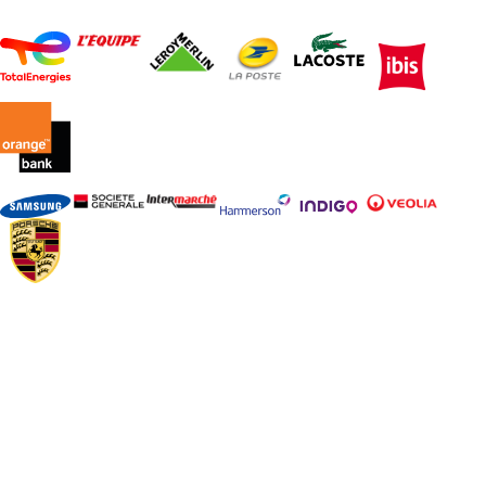
Organisez votre
événement
d'entreprise avec
INNOV'events !