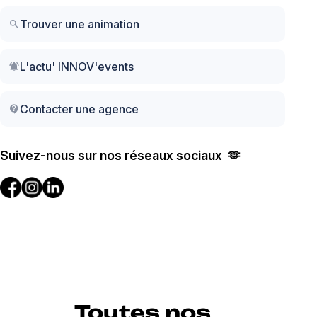
Trouver une animation
search
L'actu' INNOV'events
notifications_active
Contacter une agence
contact_support
Suivez-nous sur nos réseaux sociaux 🫶
Toutes nos