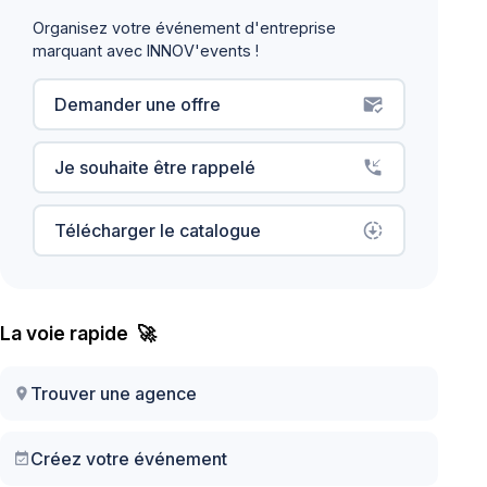
Organisez votre événement d'entreprise
marquant avec INNOV'events !
Demander une offre
mark_email_read
Je souhaite être rappelé
phone_callback
Télécharger le catalogue
downloading
La voie rapide 🚀
Trouver une agence
location_on
Créez votre événement
event_available