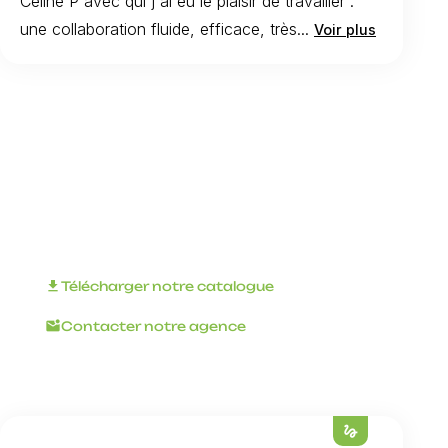
Céline P avec qui j'ai eu le plaisir de travailler :
une collaboration fluide, efficace, très...
Voir plus
Organisez votre
événement
d'entreprise avec
INNOV'events !
download
Télécharger notre catalogue
mark_email_unread
Contacter notre agence
gesture