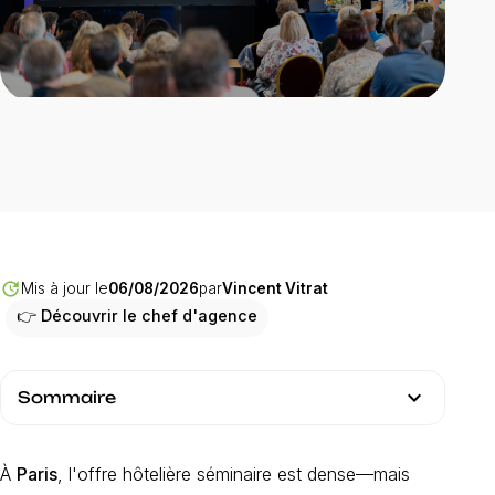
download
Téléchargez notre catalogue
Hotel séminaire
Votre événement avec INNOV'events
update
Mis à jour le
06/08/2026
par
Vincent Vitrat
👉 Découvrir le chef d'agence
expand_more
Sommaire
À
Paris
, l'offre hôtelière séminaire est dense—mais