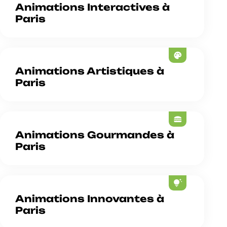
Animations Interactives à
Paris
palette
Animations Artistiques à
Paris
lunch_dining
Animations Gourmandes à
Paris
tips_and_updates
Animations Innovantes à
Paris