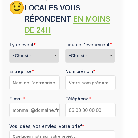
LOCALES VOUS
RÉPONDENT
EN MOINS
DE 24H
Type event
*
Lieu de l'événement
*
expand_more
expand_more
Entreprise
*
Nom prénom
*
E-mail
*
Téléphone
*
Vos idées, vos envies, votre brief
*