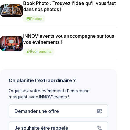
Book Photo : Trouvez l'idée qu'il vous faut
dans nos photos !
Photos
image
INNOV'events vous accompagne sur tous
vos événements !
Événements
celebration
On planifie l'extraordinaire ?
Organisez votre événement d'entreprise
marquant avec INNOV'events !
Demander une offre
mark_email_read
Je souhaite être rappelé
phone_callback