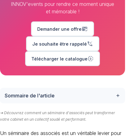
INNOV'events pour rendre ce moment unique
et mémorable !
mark_email_read
Demander une offre
phone_callback
Je souhaite être rappelé
downloading
Télécharger le catalogue
Sommaire de l'article
add
➔ Découvrez comment un séminaire d'associés peut transformer
votre cabinet en un collectif soudé et performant.
Un séminaire des associés est un véritable levier pour