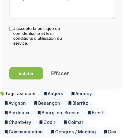
J’accepte la politique de
confidentialité et les
conditions d’utilisation du
service.
Tags associés :
Angers
Annecy
local_offer
bookmark
bookmark
Avignon
Besançon
Biarritz
bookmark
bookmark
bookmark
Bordeaux
Bourg-en-Bresse
Brest
bookmark
bookmark
bookmark
Chambéry
Codir
Colmar
bookmark
bookmark
bookmark
Communication
Congrès / Meeting
Dax
bookmark
bookmark
bookmark