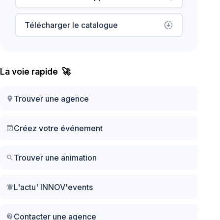
Télécharger le catalogue
downloading
La voie rapide 🚀
Trouver une agence
location_on
Créez votre événement
event_available
Trouver une animation
search
L'actu' INNOV'events
notifications_active
Contacter une agence
contact_support