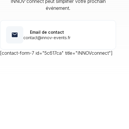
INNOV'connect peut simplifier votre prochain
événement.
Email de contact
email
contact@innov-events.fr
[contact-form-7 id="5c617ca" title="INNOVconnect"]