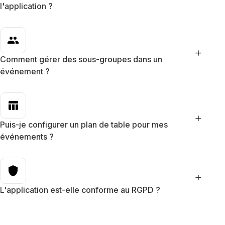
l'application ?
group
+
Comment gérer des sous-groupes dans un
événement ?
table_chart
+
Puis-je configurer un plan de table pour mes
événements ?
shield
+
L'application est-elle conforme au RGPD ?