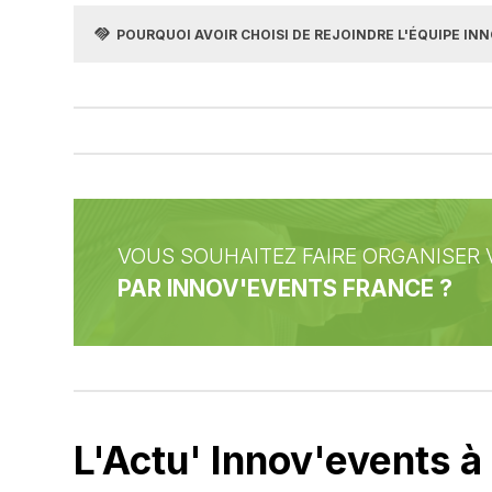
commun. Cet évènement me ressemble de par la
handshake
POURQUOI AVOIR CHOISI DE REJOINDRE L'ÉQUIPE IN
valeurs prônées par toutes les personnes prése
Mon objectif est de contribuer à l’épanouissem
Quoi de mieux que de mettre en commun les i
et originaux.
VOUS SOUHAITEZ FAIRE ORGANISER
PAR INNOV'EVENTS FRANCE ?
L'Actu' Innov'events
à