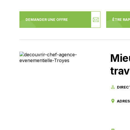
DEMANDER UNE OFFRE
ÊTRE RA
Mie
trav
person_outline
DIREC
location_on
ADRES