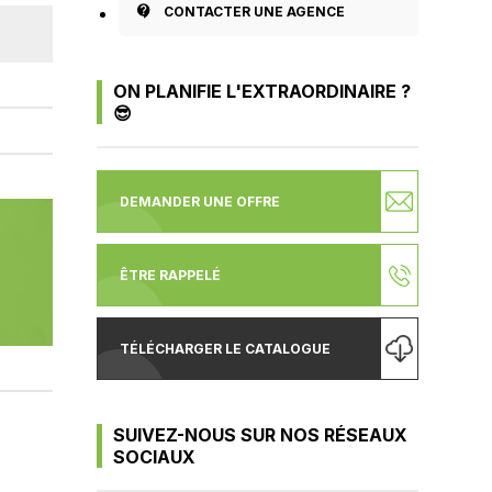
contact_support
CONTACTER UNE AGENCE
ON PLANIFIE L'EXTRAORDINAIRE ?
😎
DEMANDER UNE OFFRE
ÊTRE RAPPELÉ
TÉLÉCHARGER LE CATALOGUE
SUIVEZ-NOUS SUR NOS RÉSEAUX
SOCIAUX