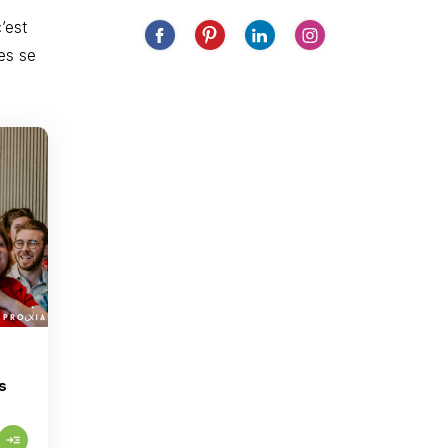
’est
es se
s
read_more