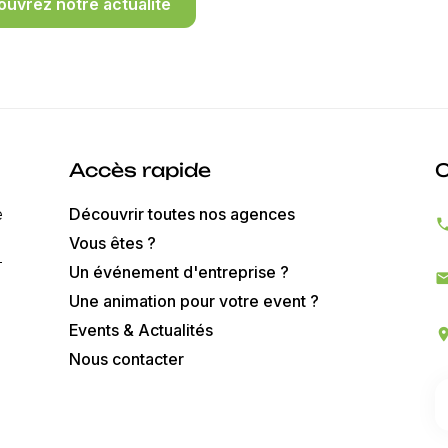
uvrez notre actualité
Accès rapide
C
e
Découvrir toutes nos agences
pho
Vous êtes ?
-
Un événement d'entreprise ?
ma
Une animation pour votre event ?
Events & Actualités
locatio
Nous contacter