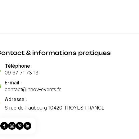
ontact & informations pratiques
Téléphone :
ne
09 67 71 73 13
E-mail :
il
contact@innov-events.fr
Adresse :
n_on
6 rue de Faubourg 10420 TROYES FRANCE