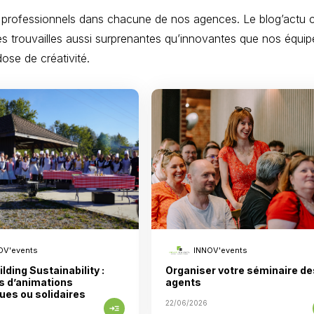
 professionnels dans chacune de nos agences. Le blog’actu c
es trouvailles aussi surprenantes qu’innovantes que nos équip
ose de créativité.
OV'events
INNOV'events
lding Sustainability :
Organiser votre séminaire de
s d’animations
agents
ues ou solidaires
22/06/2026
read_more