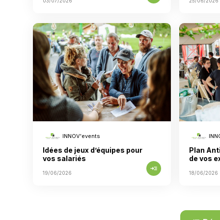
03/07/2026
25/06/2026
INNOV'events
INN
Idées de jeux d’équipes pour
Plan Ant
vos salariés
de vos e
read_more
19/06/2026
18/06/2026