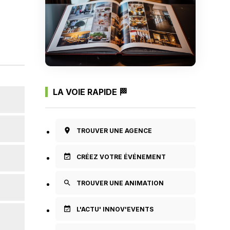
LA VOIE RAPIDE 🏁
room
TROUVER UNE AGENCE
event_available
CRÉEZ VOTRE ÉVÉNEMENT
search
TROUVER UNE ANIMATION
event_available
L'ACTU' INNOV'EVENTS