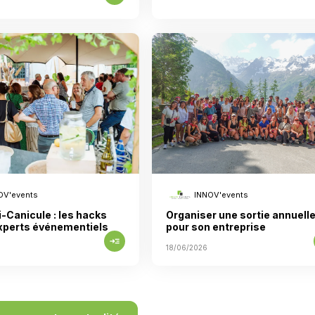
OV'events
INNOV'events
i-Canicule : les hacks
Organiser une sortie annuell
xperts événementiels
pour son entreprise
read_more
18/06/2026