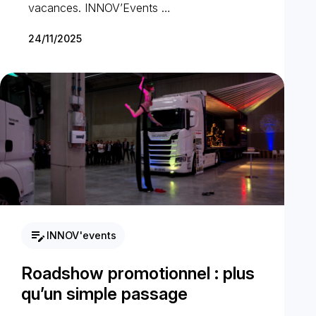
vacances. INNOV’Events …
24/11/2025
edit_note
INNOV'events
Roadshow promotionnel : plus
qu’un simple passage