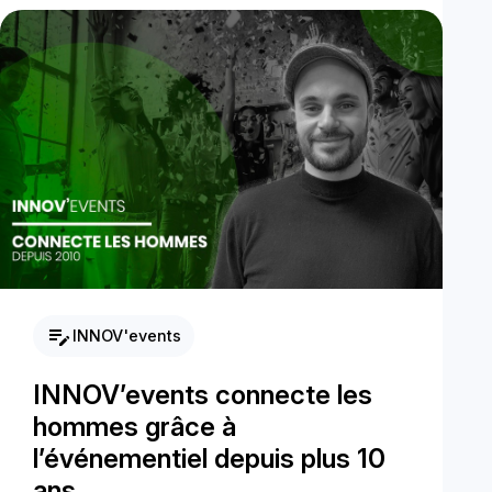
edit_note
INNOV'events
INNOV’events connecte les
hommes grâce à
l’événementiel depuis plus 10
ans