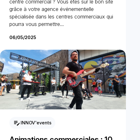
centre commercial ? Vous êtes sur le bon site
grâce à votre agence événementielle
spécialisée dans les centres commerciaux qui
pourra vous permettre…
06/05/2025
edit_note
INNOV'events
Animations commerciales : 10