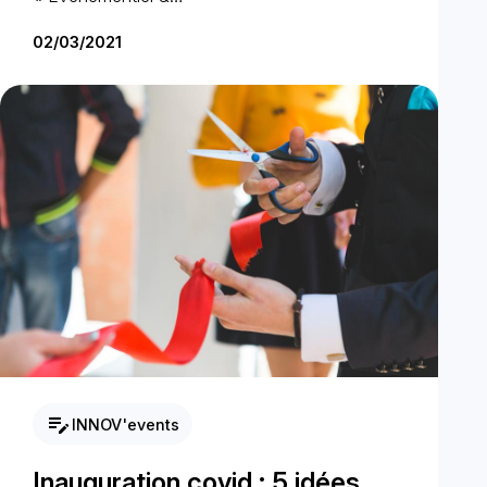
02/03/2021
edit_note
INNOV'events
Inauguration covid : 5 idées