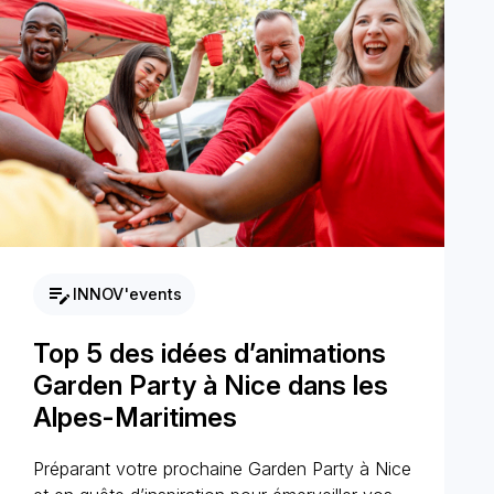
edit_note
INNOV'events
Top 5 des idées d’animations
Garden Party à Nice dans les
Alpes-Maritimes
Préparant votre prochaine Garden Party à Nice