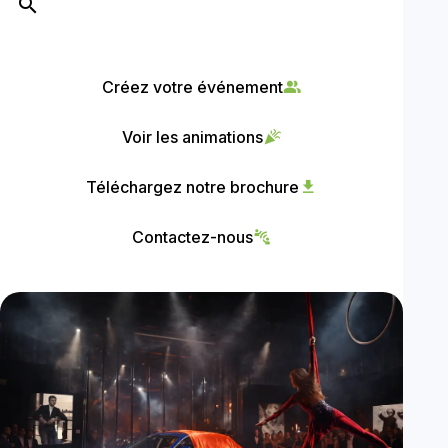
search
Créez votre événement
people_alt
Voir les animations
celebration
Téléchargez notre brochure
download
Contactez-nous
connect_without_contact