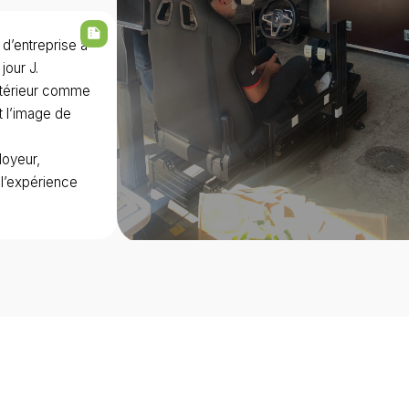
summarize
d’entreprise à
jour J.
intérieur comme
t l’image de
loyeur,
 l’expérience