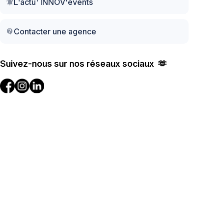
L'actu' INNOV'events
notifications_active
Contacter une agence
contact_support
Suivez-nous sur nos réseaux sociaux 🫶