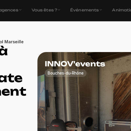
agences
Vous êtes ?
Événements
Animati
ol Marseille
 à
Loc
Mar
INNOV'events
Votre
ate
Bouches-du-Rhône
ment