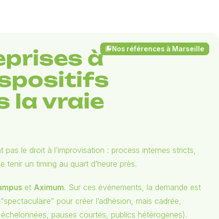
Nos références à Marseille
collections_bookmark
eprises à
ispositifs
 la vraie
as le droit à l’improvisation : process internes stricts,
 tenir un timing au quart d’heure près.
ampus
et
Aximum
. Sur ces événements, la demande est
spectaculaire” pour créer l’adhésion, mais cadrée,
es échelonnées, pauses courtes, publics hétérogènes).