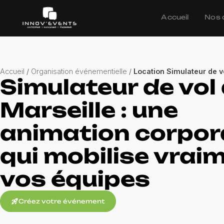
Accueil
Nos 
Accueil
/
Organisation événementielle
/
Location Simulateur de v
Simulateur de vol
Marseille : une
animation corpor
qui mobilise vrai
vos équipes
rocket_launch
Créez votre événement