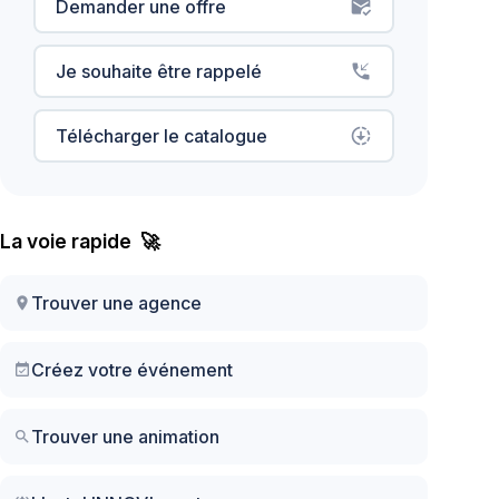
Demander une offre
mark_email_read
Je souhaite être rappelé
phone_callback
Télécharger le catalogue
downloading
La voie rapide 🚀
Trouver une agence
location_on
Créez votre événement
event_available
Trouver une animation
search