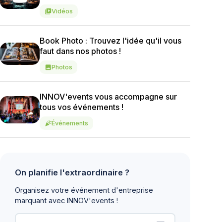
Vidéos
video_library
Book Photo : Trouvez l'idée qu'il vous
faut dans nos photos !
Photos
image
INNOV'events vous accompagne sur
tous vos événements !
Événements
celebration
On planifie l'extraordinaire ?
Organisez votre événement d'entreprise
marquant avec INNOV'events !