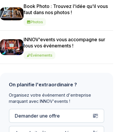
Book Photo : Trouvez l'idée qu'il vous
faut dans nos photos !
Photos
image
INNOV'events vous accompagne sur
tous vos événements !
Événements
celebration
On planifie l'extraordinaire ?
Organisez votre événement d'entreprise
marquant avec INNOV'events !
Demander une offre
mark_email_read