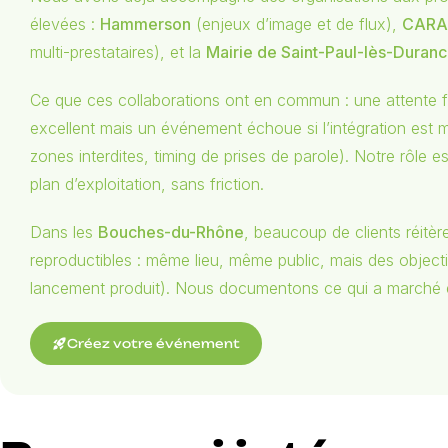
élevées :
Hammerson
(enjeux d’image et de flux),
CARA
multi-prestataires), et la
Mairie de Saint-Paul-lès-Duran
Ce que ces collaborations ont en commun : une attente forte 
excellent mais un événement échoue si l’intégration est m
zones interdites, timing de prises de parole). Notre rôle e
plan d’exploitation, sans friction.
Dans les
Bouches-du-Rhône
, beaucoup de clients réitèr
reproductibles : même lieu, même public, mais des objecti
lancement produit). Nous documentons ce qui a marché et c
rocket_launch
Créez votre événement