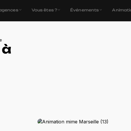
agences
Vous êtes ?
Événements
Animati
e
 à
Ani
Votre
INNOV'events