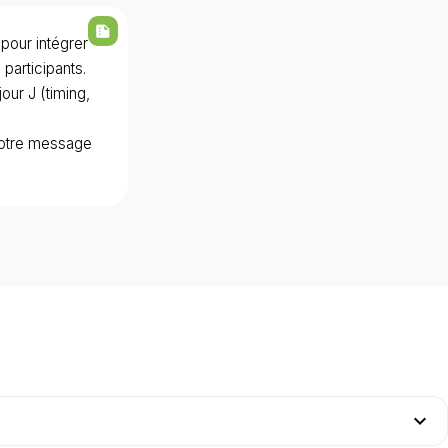
summarize
Bouches-du-Rhône
our intégrer
+
participants.
our J (timing,
t votre message
expand_more