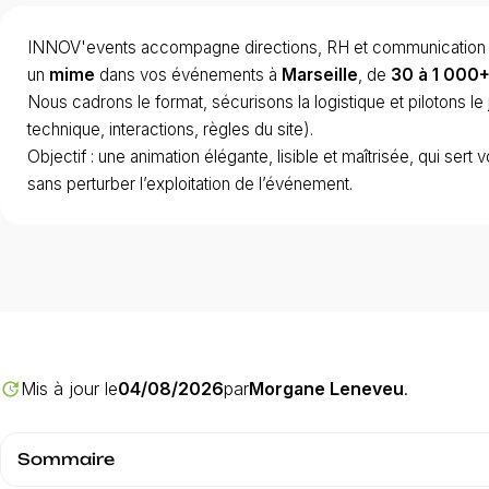
INNOV'events accompagne directions, RH et communication p
un
mime
dans vos événements à
Marseille
, de
30 à 1 000
Nous cadrons le format, sécurisons la logistique et pilotons le j
technique, interactions, règles du site).
Objectif : une animation élégante, lisible et maîtrisée, qui ser
sans perturber l’exploitation de l’événement.
Mis à jour le
04/08/2026
par
Morgane Leneveu
.
update
Sommaire