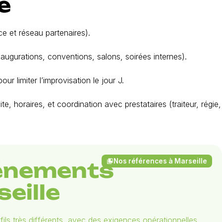
e
 et réseau partenaires).
naugurations, conventions, salons, soirées internes).
r limiter l’improvisation le jour J.
ite, horaires, et coordination avec prestataires (traiteur, régie,
Nos références à Marseille
collections_bookmark
vénements
eille
s très différents, avec des exigences opérationnelles