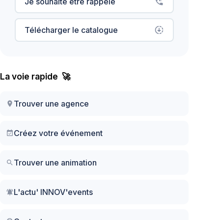
Je souhaite être rappelé
phone_callback
Télécharger le catalogue
downloading
La voie rapide 🚀
Trouver une agence
location_on
Créez votre événement
event_available
Trouver une animation
search
L'actu' INNOV'events
notifications_active