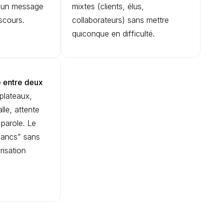
r un message
mixtes (clients, élus,
iscours.
collaborateurs) sans mettre
quiconque en difficulté.
e entre deux
-plateaux,
le, attente
 parole. Le
blancs” sans
risation