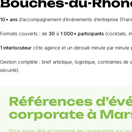
Bouches-du-Rhôn
10+ ans
d’accompagnement d’événements d’entreprise (France
Formats couverts : de
30
à
1 000+ participants
(cocktails, i
1 interlocuteur
côté agence et un déroulé minute par minute pou
Gestion complète : brief artistique, logistique, contraintes de s
sécurité).
Références d’é
corporate à Mars
Nous avons déjà accompagné des organisations aux profil