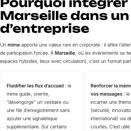
Pourquoi intégrer
Marseille dans u
d’entreprise
Un
mime
apporte une valeur rare en corporate : il attire l’at
de participation forcée. À
Marseille
, où les événements se ti
espaces hybrides, lieux avec circulation), c’est un format par
Fluidifier les flux d’accueil
: le
Renforcer la mémo
mime guide, oriente,
vos messages
: l
“désengorge” un vestiaire ou
incarner une théma
une file d’enregistrement sans
(sécurité, innovati
ajouter une signalétique
international) via
supplémentaire. Sur certains
courtes. C’est util