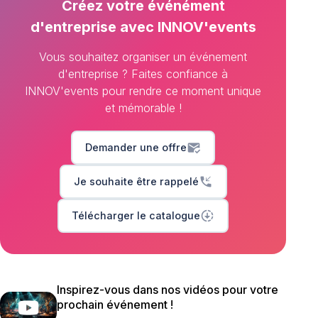
Créez votre événément
d'entreprise avec INNOV'events
Vous souhaitez organiser un événement
d'entreprise ? Faites confiance à
INNOV'events pour rendre ce moment unique
et mémorable !
mark_email_read
Demander une offre
phone_callback
Je souhaite être rappelé
downloading
Télécharger le catalogue
Inspirez-vous dans nos vidéos pour votre
prochain événement !