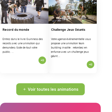
Record du monde
Challenge Jeux Géants
Entrez dans le livre Guinness des
Votre agence événementielle vous
records avec une animation qui
propose une animation team
demandera l’aide de tout votre
building insolite : retombez en
public. …
enfance avec un challenge jeux
géant….
read_more
read_more
Voir toutes les animations
add