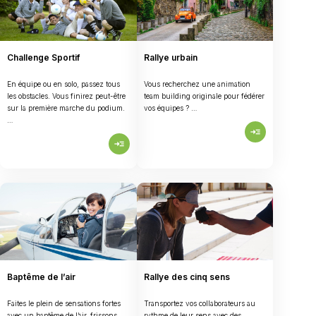
Challenge Sportif
Rallye urbain
En équipe ou en solo, passez tous
Vous recherchez une animation
les obstacles. Vous finirez peut-être
team building originale pour fédérer
sur la première marche du podium.
vos équipes ? …
…
read_more
read_more
Baptême de l’air
Rallye des cinq sens
Faites le plein de sensations fortes
Transportez vos collaborateurs au
avec un baptême de l’air, frissons
rythme de leur sens avec des