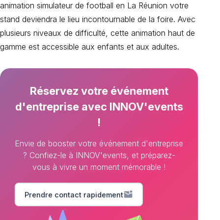
animation simulateur de football en La Réunion votre
stand deviendra le lieu incontournable de la foire. Avec
plusieurs niveaux de difficulté, cette animation haut de
gamme est accessible aux enfants et aux adultes.
Réservez votre événement
d'entreprise avec INNOV'events
!
Envie de booster votre événement d'entreprise
? Confiez-le à INNOV'events, et préparez-
vous à vivre un moment mémorable !
mark_email_unread
Prendre contact rapidement