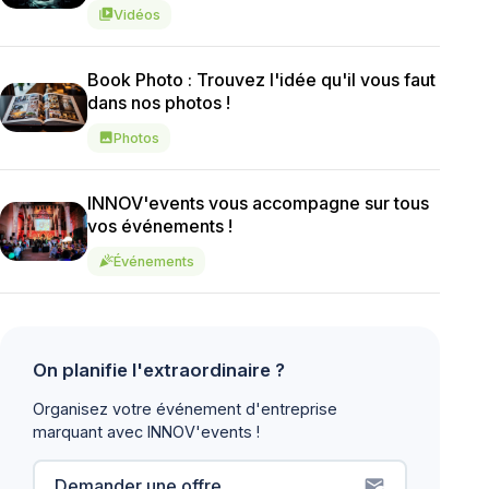
Vidéos
video_library
Book Photo : Trouvez l'idée qu'il vous faut
dans nos photos !
Photos
image
INNOV'events vous accompagne sur tous
vos événements !
Événements
celebration
On planifie l'extraordinaire ?
Organisez votre événement d'entreprise
marquant avec INNOV'events !
Demander une offre
mark_email_read