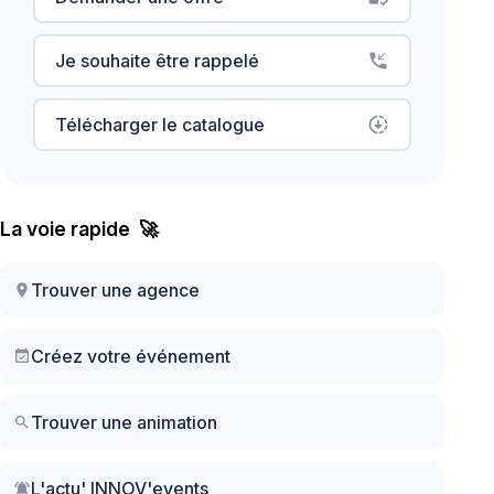
Je souhaite être rappelé
phone_callback
Télécharger le catalogue
downloading
La voie rapide 🚀
Trouver une agence
location_on
Créez votre événement
event_available
Trouver une animation
search
L'actu' INNOV'events
notifications_active