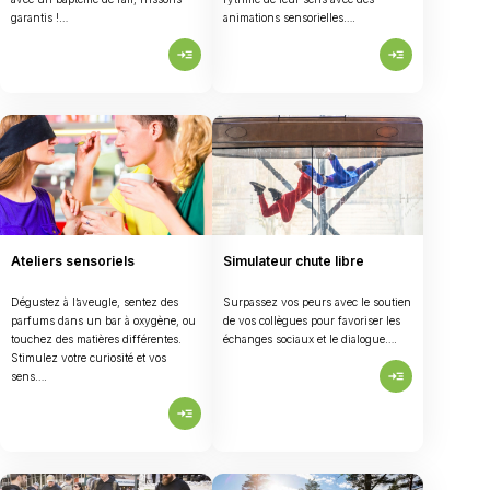
garantis !…
animations sensorielles….
read_more
read_more
Ateliers sensoriels
Simulateur chute libre
Dégustez à l’aveugle, sentez des
Surpassez vos peurs avec le soutien
parfums dans un bar à oxygène, ou
de vos collègues pour favoriser les
touchez des matières différentes.
échanges sociaux et le dialogue….
Stimulez votre curiosité et vos
read_more
sens….
read_more