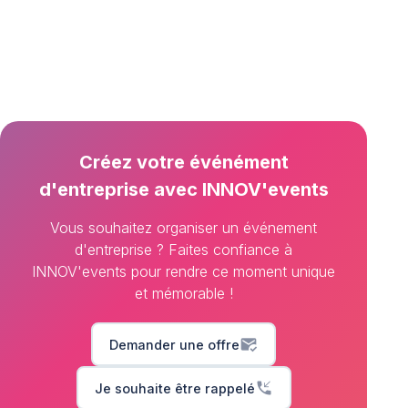
Créez votre événément
d'entreprise avec INNOV'events
Vous souhaitez organiser un événement
d'entreprise ? Faites confiance à
INNOV'events pour rendre ce moment unique
et mémorable !
mark_email_read
Demander une offre
phone_callback
Je souhaite être rappelé