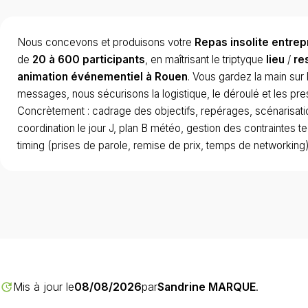
Nous concevons et produisons votre
Repas insolite entrep
de
20 à 600 participants
, en maîtrisant le triptyque
lieu
/
re
animation événementiel à Rouen
. Vous gardez la main sur 
messages, nous sécurisons la logistique, le déroulé et les pres
Concrètement : cadrage des objectifs, repérages, scénarisati
coordination le jour J, plan B météo, gestion des contraintes t
timing (prises de parole, remise de prix, temps de networking)
Mis à jour le
08/08/2026
par
Sandrine MARQUE
.
update