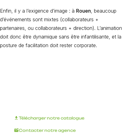
Enfin, il y a l’exigence d’image : à
Rouen
, beaucoup
d’événements sont mixtes (collaborateurs +
partenaires, ou collaborateurs + direction). L’animation
doit donc être dynamique sans être infantilisante, et la
posture de facilitation doit rester corporate.
Organisez votre
événement
d'entreprise avec
INNOV'events !
download
Télécharger notre catalogue
mark_email_unread
Contacter notre agence