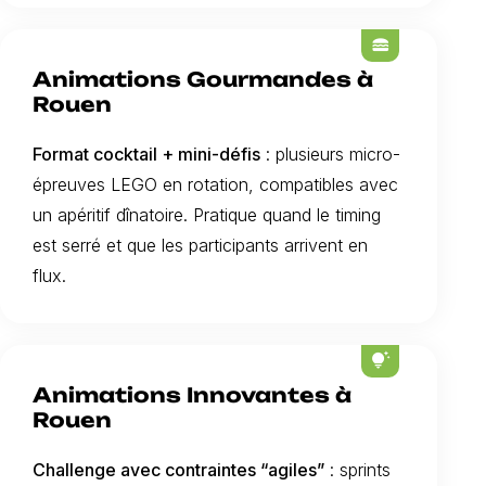
lunch_dining
Animations Gourmandes à
Rouen
Format cocktail + mini-défis
: plusieurs micro-
épreuves LEGO en rotation, compatibles avec
un apéritif dînatoire. Pratique quand le timing
est serré et que les participants arrivent en
flux.
tips_and_updates
Animations Innovantes à
Rouen
Challenge avec contraintes “agiles”
: sprints