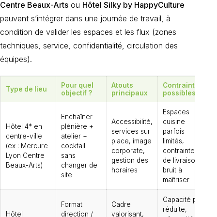
Centre Beaux-Arts
ou
Hôtel Silky by HappyCulture
peuvent s’intégrer dans une journée de travail, à
condition de valider les espaces et les flux (zones
techniques, service, confidentialité, circulation des
équipes).
Pour quel
Atouts
Contraintes
Type de lieu
objectif ?
principaux
possibles
Espaces
Enchaîner
Accessibilité,
cuisine
Hôtel 4* en
plénière +
services sur
parfois
centre-ville
atelier +
place, image
limités,
(ex : Mercure
cocktail
corporate,
contraintes
Lyon Centre
sans
gestion des
de livraison,
Beaux-Arts)
changer de
horaires
bruit à
site
maîtriser
Capacité plus
Format
Cadre
réduite,
Hôtel
direction /
valorisant,