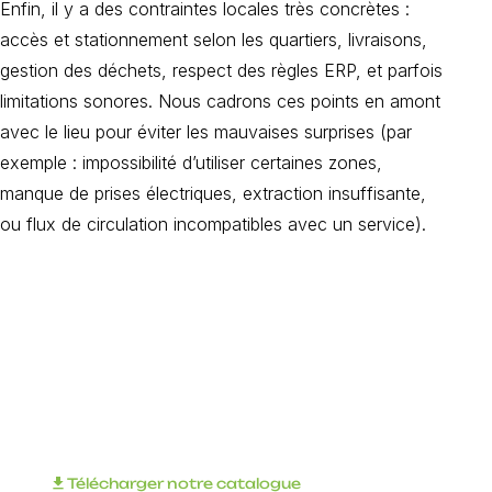
Enfin, il y a des contraintes locales très concrètes :
accès et stationnement selon les quartiers, livraisons,
gestion des déchets, respect des règles ERP, et parfois
limitations sonores. Nous cadrons ces points en amont
avec le lieu pour éviter les mauvaises surprises (par
exemple : impossibilité d’utiliser certaines zones,
manque de prises électriques, extraction insuffisante,
ou flux de circulation incompatibles avec un service).
Organisez votre
événement
d'entreprise avec
INNOV'events !
download
Télécharger notre catalogue