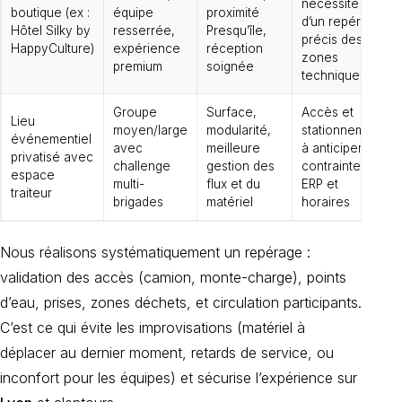
nécessité
boutique (ex :
équipe
proximité
d’un repérage
Hôtel Silky by
resserrée,
Presqu’île,
précis des
HappyCulture)
expérience
réception
zones
premium
soignée
techniques
Groupe
Surface,
Accès et
Lieu
moyen/large
modularité,
stationnement
événementiel
avec
meilleure
à anticiper,
privatisé avec
challenge
gestion des
contraintes
espace
multi-
flux et du
ERP et
traiteur
brigades
matériel
horaires
Nous réalisons systématiquement un repérage :
validation des accès (camion, monte-charge), points
d’eau, prises, zones déchets, et circulation participants.
C’est ce qui évite les improvisations (matériel à
déplacer au dernier moment, retards de service, ou
inconfort pour les équipes) et sécurise l’expérience sur