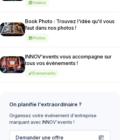
Vidéos
video_library
Book Photo : Trouvez l'idée qu'il vous
faut dans nos photos !
Photos
image
INNOV'events vous accompagne sur
tous vos événements !
Événements
celebration
On planifie l'extraordinaire ?
Organisez votre événement d'entreprise
marquant avec INNOV'events !
Demander une offre
mark_email_read