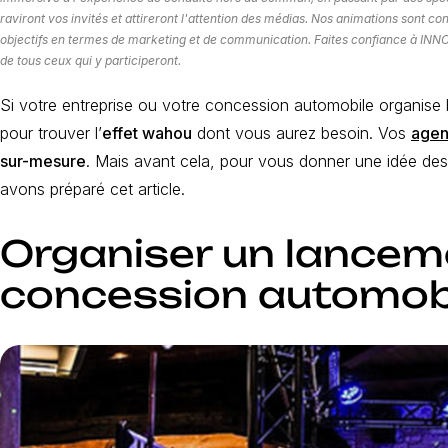
raviront vos invités et attireront l'attention des médias. Nos animations sont c
objectifs en termes de marketing et de communication. Faites confiance à INNO
de tous ceux qui y participeront.
Si votre entreprise ou votre concession automobile organise 
pour trouver l’
effet wahou
dont vous aurez besoin. Vos
agen
sur-mesure
. Mais avant cela, pour vous donner une idée de
avons préparé cet article.
Organiser un lanceme
concession automob