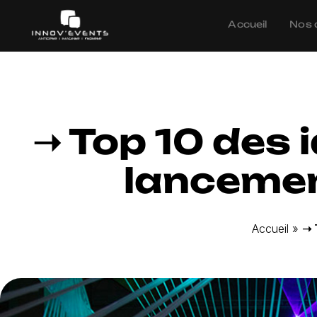
Accueil
Nos 
➝ Top 10 des 
lancemen
Accueil
»
➝ 