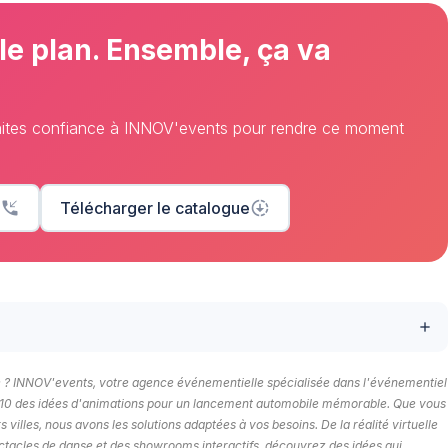
 le plan. Ensemble, ça va
Faites confiance à INNOV'events pour rendre ce moment
phone_callback
Télécharger le catalogue
downloading
add
re ? INNOV'events, votre agence événementielle spécialisée dans l'événementiel
top 10 des idées d'animations pour un lancement automobile mémorable. Que vous
villes, nous avons les solutions adaptées à vos besoins. De la réalité virtuelle
tacles de danse et des showrooms interactifs, découvrez des idées qui