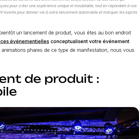
onçues pour créer une expérience unique et inoubliable, tout en répondant à vos
V'events pour donner vie à votre lancement automobile et marquer les esprits
bientôt un lancement de produit, vous êtes au bon endroit
ces événementielles
conceptualisent votre événement
s animations phares de ce type de manifestation, nous vous
nt de produit :
ile