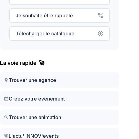
Je souhaite être rappelé
phone_callback
Télécharger le catalogue
downloading
La voie rapide 🚀
Trouver une agence
location_on
Créez votre événement
event_available
Trouver une animation
search
L'actu' INNOV'events
notifications_active