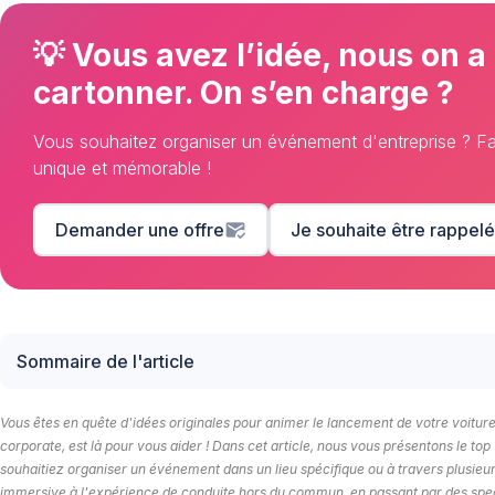
💡 Vous avez l’idée, nous on a
cartonner. On s’en charge ?
Vous souhaitez organiser un événement d'entreprise ? 
unique et mémorable !
Demander une offre
mark_email_read
Je souhaite être rappelé
Sommaire de l'article
Vous êtes en quête d'idées originales pour animer le lancement de votre voitu
corporate, est là pour vous aider ! Dans cet article, nous vous présentons le 
souhaitiez organiser un événement dans un lieu spécifique ou à travers plusieurs 
immersive à l'expérience de conduite hors du commun, en passant par des spec