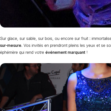
Sur glace, sur sable, sur bois, ou encore sur fruit : immortal
sur-mesure
. Vos invités en prendront pleins les yeux et se 
éphémère qui rend votre
événement marquant
!