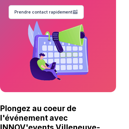
mark_email_unread
Prendre contact rapidement
Plongez au coeur de
l'événement avec
INNOV'events Villeneuve-