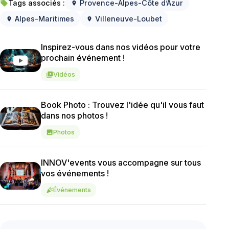
Tags associés :
Provence-Alpes-Côte d’Azur
local_offer
location_on
Alpes-Maritimes
Villeneuve-Loubet
location_on
location_on
Inspirez-vous dans nos vidéos pour votre
prochain événement !
Vidéos
video_library
Book Photo : Trouvez l'idée qu'il vous faut
dans nos photos !
Photos
image
INNOV'events vous accompagne sur tous
vos événements !
Événements
celebration