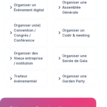
Organiser une
Organiser un
chevron_right
chevron_right
Assemblée
Événement digital
Générale
Organiser un(e)
Convention /
Organiser un
chevron_right
chevron_right
Congrès /
Codir & meeting
Conférence
Organiser des
Organiser une
chevron_right
chevron_right
Voeux entreprise
Soirée de Gala
/ institution
Traiteur
Organiser une
chevron_right
chevron_right
événementiel
Garden Party