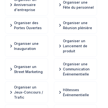
Organiser une
chevron_right
chevron_right
Anniversaire
Fête du personnel
d'entreprise
Organiser des
Organiser une
chevron_right
chevron_right
Portes Ouvertes
Réunion plénière
Organiser un
Organiser une
chevron_right
chevron_right
Lancement de
Inauguration
produit
Organiser une
Organiser un
chevron_right
chevron_right
Communication
Street Marketing
Événementielle
Organiser un
Hôtesses
chevron_right
chevron_right
Jeux-Concours /
Événementielle
Trafic