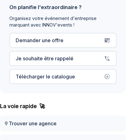
On planifie l'extraordinaire ?
Organisez votre événement d'entreprise
marquant avec INNOV'events !
Demander une offre
mark_email_read
Je souhaite être rappelé
phone_callback
Télécharger le catalogue
downloading
La voie rapide 🚀
Trouver une agence
location_on