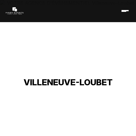
VOTRE AGENCE
D'ÉVÈNEMENTIEL
VILLENEUVE-LOUBET
Accueil
/
Réseau événementiel
/
Provence-Alpes-Côte d’Azur
/
Alpes-Maritimes
/
Agence d'évènementiel Villeneuve-
Loubet