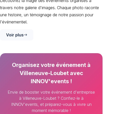
Découvrez la magie des événements organisés à
travers notre galerie d'images. Chaque photo raconte
une histoire, un témoignage de notre passion pour
l'événementiel.
Voir plus
east
Organisez votre événement à
Villeneuve-Loubet avec
INNOV'events !
Envie de booster votre événement d'entreprise
à Villeneuve-Loubet ? Confiez-le à
INNOV'events, et préparez-vous à vivre un
moment mémorable !