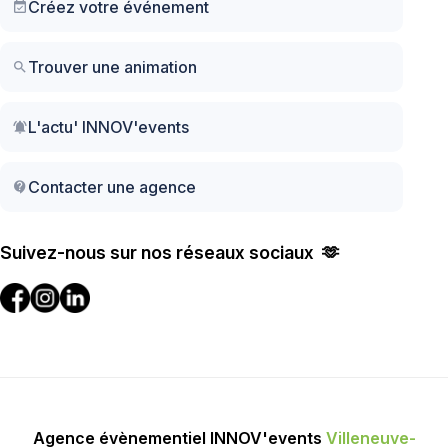
Créez votre événement
event_available
Trouver une animation
search
L'actu' INNOV'events
notifications_active
Contacter une agence
contact_support
Suivez-nous sur nos réseaux sociaux 🫶
Agence évènementiel INNOV'events
Villeneuve-