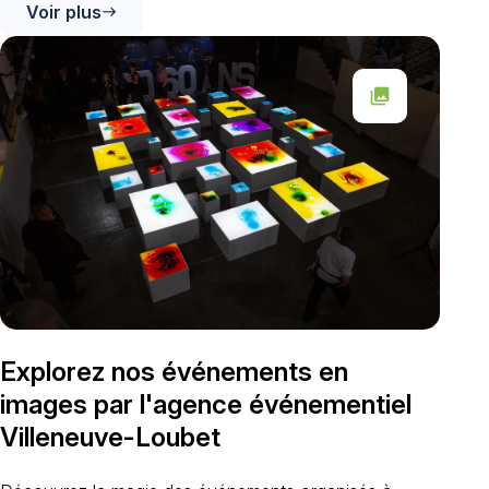
Voir plus
east
collections
Explorez nos événements en
images par l'agence événementiel
Villeneuve-Loubet