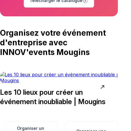
downloading
Télécharger le catalogue
Organisez votre événement
d'entreprise avec
INNOV'events Mougins
north_east
Les 10 lieux pour créer un
événement inoubliable | Mougins
Organiser un