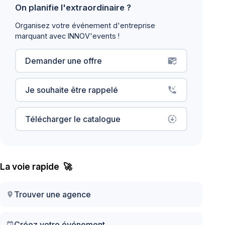
On planifie l'extraordinaire ?
Organisez votre événement d'entreprise
marquant avec INNOV'events !
Demander une offre
mark_email_read
Je souhaite être rappelé
phone_callback
Télécharger le catalogue
downloading
La voie rapide 🚀
Trouver une agence
location_on
Créez votre événement
event_available