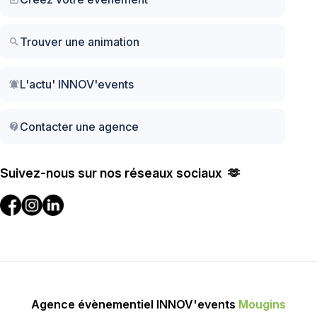
Trouver une animation
search
L'actu' INNOV'events
notifications_active
Contacter une agence
contact_support
Suivez-nous sur nos réseaux sociaux 🫶
Agence évènementiel INNOV'events
Mougins