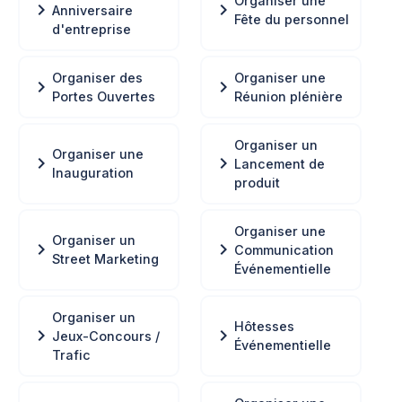
Organiser une
chevron_right
chevron_right
Anniversaire
Fête du personnel
d'entreprise
Organiser des
Organiser une
chevron_right
chevron_right
Portes Ouvertes
Réunion plénière
Organiser un
Organiser une
chevron_right
chevron_right
Lancement de
Inauguration
produit
Organiser une
Organiser un
chevron_right
chevron_right
Communication
Street Marketing
Événementielle
Organiser un
Hôtesses
chevron_right
chevron_right
Jeux-Concours /
Événementielle
Trafic