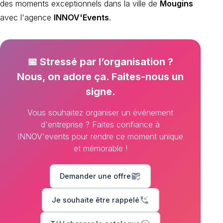
des moments exceptionnels dans la ville de
Mougins
avec l'agence
INNOV'Events
.
📅 Stressé par l’organisation ?
Nous, on adore ça. Faites-nous un
signe.
Vous souhaitez organiser un événement
d'entreprise ? Faites confiance à
INNOV'events pour rendre ce moment unique
et mémorable !
mark_email_read
Demander une offre
phone_callback
Je souhaite être rappelé