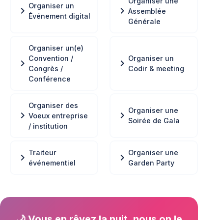
Organiser une
Organiser un
chevron_right
chevron_right
Assemblée
Événement digital
Générale
Organiser un(e)
Convention /
Organiser un
chevron_right
chevron_right
Congrès /
Codir & meeting
Conférence
Organiser des
Organiser une
chevron_right
chevron_right
Voeux entreprise
Soirée de Gala
/ institution
Traiteur
Organiser une
chevron_right
chevron_right
événementiel
Garden Party
🌙 Vous en rêvez la nuit, nous on le