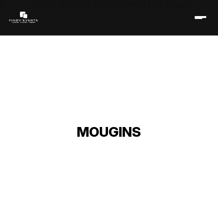
VOTRE AGENCE
D'ÉVÈNEMENTIEL
MOUGINS
Accueil
/
Réseau événementiel
/
Provence-Alpes-Côte d’Azur
/
Alpes-Maritimes
/
Agence d'évènementiel Mougins