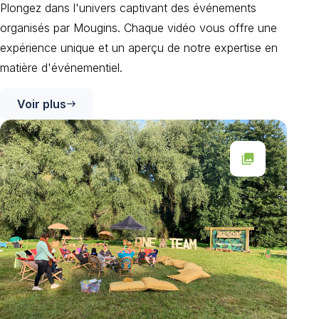
Plongez dans l'univers captivant des événements
organisés par Mougins. Chaque vidéo vous offre une
expérience unique et un aperçu de notre expertise en
matière d'événementiel.
Voir plus
east
collections