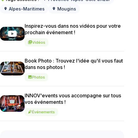
Alpes-Maritimes
Mougins
location_on
location_on
Inspirez-vous dans nos vidéos pour votre
prochain événement !
Vidéos
video_library
Book Photo : Trouvez l'idée qu'il vous faut
dans nos photos !
Photos
image
INNOV'events vous accompagne sur tous
vos événements !
Événements
celebration