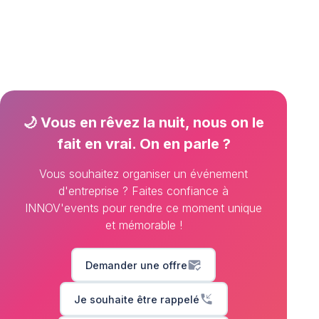
🌙 Vous en rêvez la nuit, nous on le
fait en vrai. On en parle ?
Vous souhaitez organiser un événement
d'entreprise ? Faites confiance à
INNOV'events pour rendre ce moment unique
et mémorable !
mark_email_read
Demander une offre
phone_callback
Je souhaite être rappelé