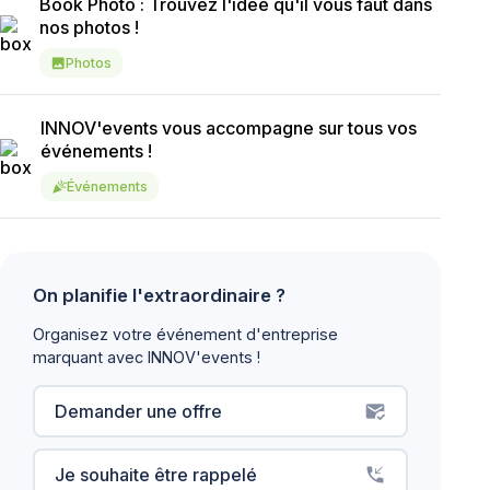
Book Photo : Trouvez l'idée qu'il vous faut dans
nos photos !
Photos
image
INNOV'events vous accompagne sur tous vos
événements !
Événements
celebration
On planifie l'extraordinaire ?
Organisez votre événement d'entreprise
marquant avec INNOV'events !
Demander une offre
mark_email_read
Je souhaite être rappelé
phone_callback