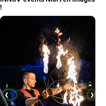
!
❮
❯