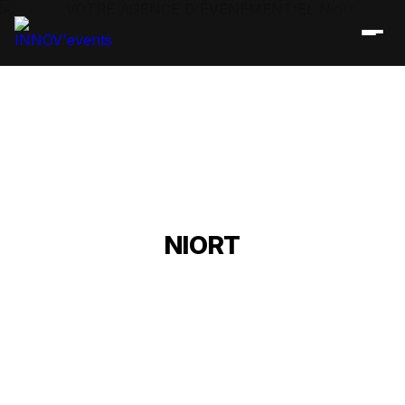
VOTRE AGENCE
D'ÉVÈNEMENTIEL
NIORT
Accueil
/
Réseau événementiel
/
Nouvelle-Aquitaine
/
Poitou-
Charentes
/
Deux-Sèvres
/
Agence d'évènementiel Niort