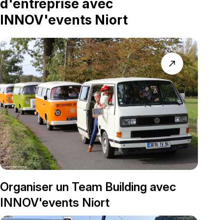
d'entreprise avec
INNOV'events Niort
north_east
Organiser un Team Building avec
INNOV'events Niort