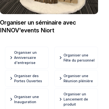
Organiser un séminaire avec
INNOV'events Niort
Organiser un
Organiser une
chevron_right
chevron_right
Anniversaire
Fête du personnel
d'entreprise
Organiser des
Organiser une
chevron_right
chevron_right
Portes Ouvertes
Réunion plénière
Organiser un
Organiser une
chevron_right
chevron_right
Lancement de
Inauguration
produit