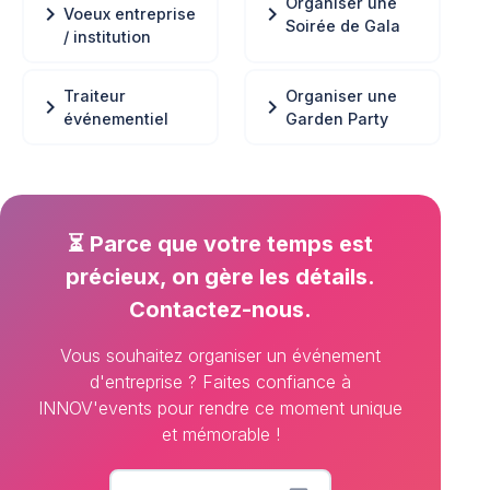
Organiser une
chevron_right
chevron_right
Voeux entreprise
Soirée de Gala
/ institution
Traiteur
Organiser une
chevron_right
chevron_right
événementiel
Garden Party
⏳ Parce que votre temps est
précieux, on gère les détails.
Contactez-nous.
Vous souhaitez organiser un événement
d'entreprise ? Faites confiance à
INNOV'events pour rendre ce moment unique
et mémorable !