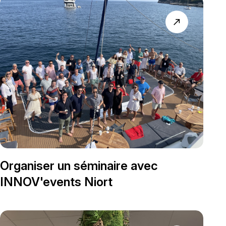
north_east
Organiser un séminaire avec
INNOV'events Niort