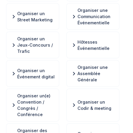
Organiser une
Organiser un
chevron_right
chevron_right
Communication
Street Marketing
Événementielle
Organiser un
Hôtesses
chevron_right
chevron_right
Jeux-Concours /
Événementielle
Trafic
Organiser une
Organiser un
chevron_right
chevron_right
Assemblée
Événement digital
Générale
Organiser un(e)
Convention /
Organiser un
chevron_right
chevron_right
Congrès /
Codir & meeting
Conférence
Organiser des