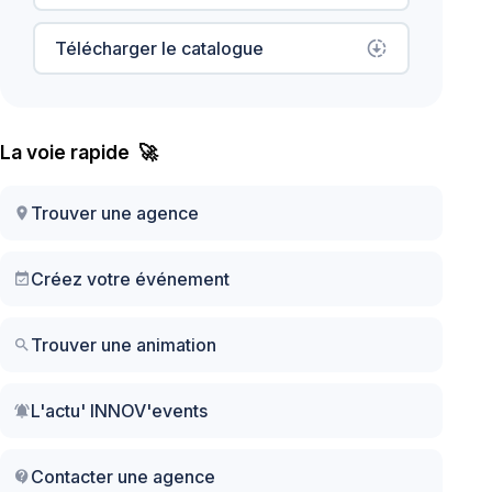
Télécharger le catalogue
downloading
La voie rapide 🚀
Trouver une agence
location_on
Créez votre événement
event_available
Trouver une animation
search
L'actu' INNOV'events
notifications_active
Contacter une agence
contact_support