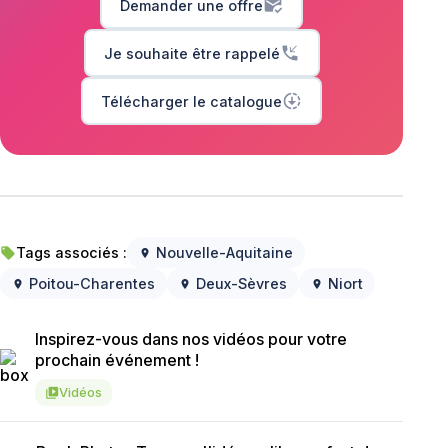
mark_email_read
Demander une offre
phone_callback
Je souhaite être rappelé
downloading
Télécharger le catalogue
Tags associés :
Nouvelle-Aquitaine
local_offer
location_on
Poitou-Charentes
Deux-Sèvres
Niort
location_on
location_on
location_on
Inspirez-vous dans nos vidéos pour votre
prochain événement !
Vidéos
video_library