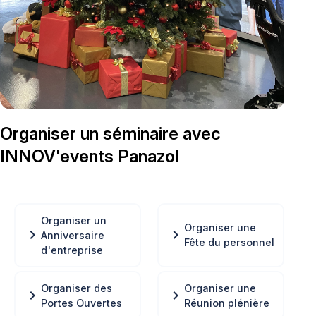
Organiser un séminaire avec
INNOV'events Panazol
Organiser un
Organiser une
chevron_right
chevron_right
Anniversaire
Fête du personnel
d'entreprise
Organiser des
Organiser une
chevron_right
chevron_right
Portes Ouvertes
Réunion plénière