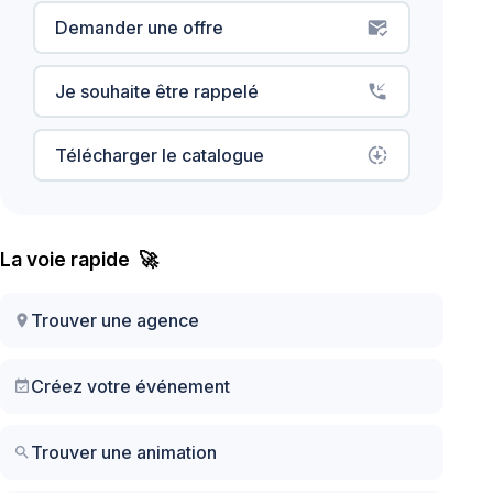
Demander une offre
mark_email_read
Je souhaite être rappelé
phone_callback
Télécharger le catalogue
downloading
La voie rapide 🚀
Trouver une agence
location_on
Créez votre événement
event_available
Trouver une animation
search