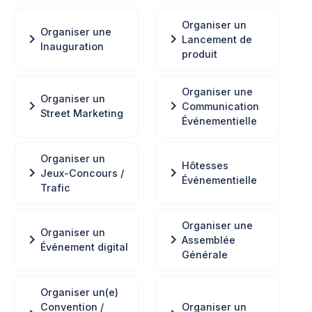
Organiser un
Organiser une
chevron_right
chevron_right
Lancement de
Inauguration
produit
Organiser une
Organiser un
chevron_right
chevron_right
Communication
Street Marketing
Événementielle
Organiser un
Hôtesses
chevron_right
chevron_right
Jeux-Concours /
Événementielle
Trafic
Organiser une
Organiser un
chevron_right
chevron_right
Assemblée
Événement digital
Générale
Organiser un(e)
Convention /
Organiser un