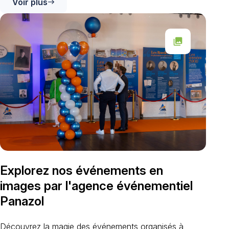
Voir plus
east
collections
Explorez nos événements en
images par l'agence événementiel
Panazol
Découvrez la magie des événements organisés à