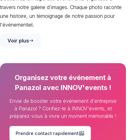
travers notre galerie d'images. Chaque photo raconte
une histoire, un témoignage de notre passion pour
l'événementiel.
Voir plus
east
Organisez votre événement à
Panazol avec INNOV'events !
Envie de booster votre événement d'entreprise
à Panazol ? Confiez-le à INNOV'events, et
préparez-vous à vivre un moment mémorable !
mark_email_unread
Prendre contact rapidement