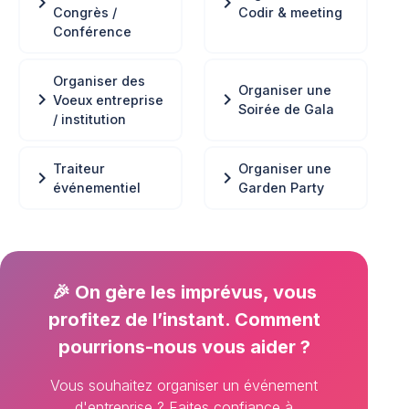
chevron_right
chevron_right
Congrès /
Codir & meeting
Conférence
Organiser des
Organiser une
chevron_right
chevron_right
Voeux entreprise
Soirée de Gala
/ institution
Traiteur
Organiser une
chevron_right
chevron_right
événementiel
Garden Party
🎉 On gère les imprévus, vous
profitez de l’instant. Comment
pourrions-nous vous aider ?
Vous souhaitez organiser un événement
d'entreprise ? Faites confiance à