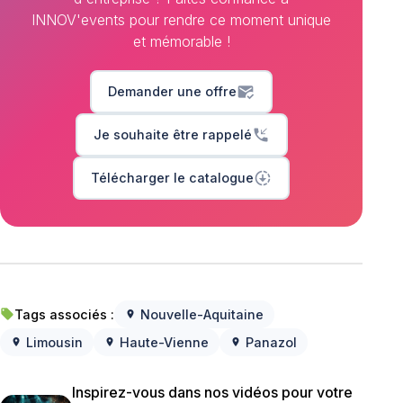
INNOV'events pour rendre ce moment unique
et mémorable !
mark_email_read
Demander une offre
phone_callback
Je souhaite être rappelé
downloading
Télécharger le catalogue
Tags associés :
Nouvelle-Aquitaine
local_offer
location_on
Limousin
Haute-Vienne
Panazol
location_on
location_on
location_on
Inspirez-vous dans nos vidéos pour votre