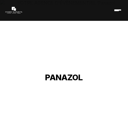
VOTRE AGENCE
D'ÉVÈNEMENTIEL
PANAZOL
Accueil
/
Réseau événementiel
/
Nouvelle-Aquitaine
/
Limousin
/
Haute-Vienne
/
Agence d'évènementiel
Panazol