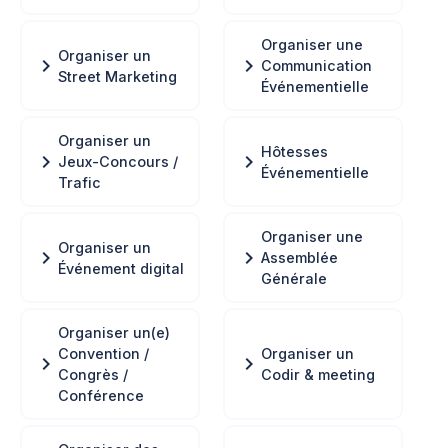
Organiser une
Organiser un
chevron_right
chevron_right
Communication
Street Marketing
Événementielle
Organiser un
Hôtesses
chevron_right
chevron_right
Jeux-Concours /
Événementielle
Trafic
Organiser une
Organiser un
chevron_right
chevron_right
Assemblée
Événement digital
Générale
Organiser un(e)
Convention /
Organiser un
chevron_right
chevron_right
Congrès /
Codir & meeting
Conférence