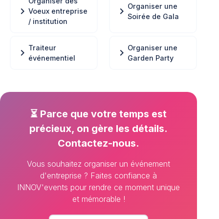
Organiser des
Organiser une
chevron_right
chevron_right
Voeux entreprise
Soirée de Gala
/ institution
Traiteur
Organiser une
chevron_right
chevron_right
événementiel
Garden Party
⏳ Parce que votre temps est
précieux, on gère les détails.
Contactez-nous.
Vous souhaitez organiser un événement
d'entreprise ? Faites confiance à
INNOV'events pour rendre ce moment unique
et mémorable !