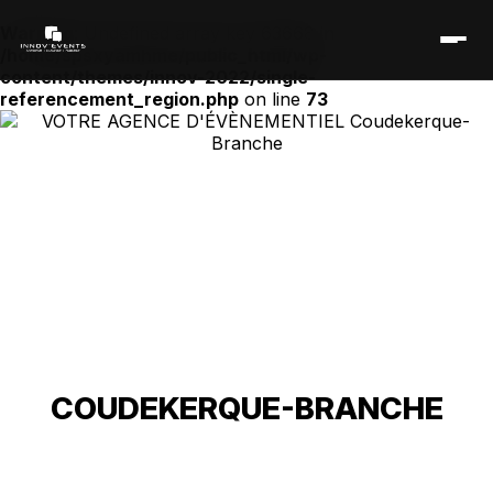
Warning
: Undefined array key 63668 in
/home/spsxyamhme/public_html/wp-
content/themes/innov-2022/single-
referencement_region.php
on line
73
VOTRE AGENCE
D'ÉVÈNEMENTIEL
COUDEKERQUE-BRANCHE