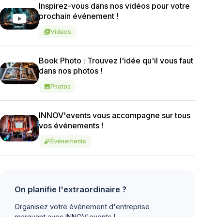
Inspirez-vous dans nos vidéos pour votre
prochain événement !
Vidéos
video_library
Book Photo : Trouvez l'idée qu'il vous faut
dans nos photos !
Photos
image
INNOV'events vous accompagne sur tous
vos événements !
Événements
celebration
On planifie l'extraordinaire ?
Organisez votre événement d'entreprise
marquant avec INNOV'events !