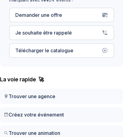
Demander une offre
mark_email_read
Je souhaite être rappelé
phone_callback
Télécharger le catalogue
downloading
La voie rapide 🚀
Trouver une agence
location_on
Créez votre événement
event_available
Trouver une animation
search