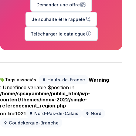
mark_email_read
Demander une offre
phone_callback
Je souhaite être rappelé
downloading
Télécharger le catalogue
Warning
Tags associés :
Hauts-de-France
local_offer
location_on
: Undefined variable $position in
/home/spsxyamhme/public_html/wp-
content/themes/innov-2022/single-
referencement_region.php
on line
1021
Nord-Pas-de-Calais
Nord
location_on
location_on
Coudekerque-Branche
location_on