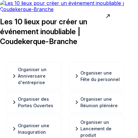
north_east
Les 10 lieux pour créer un
événement inoubliable |
Coudekerque-Branche
Organiser un
Organiser une
chevron_right
chevron_right
Anniversaire
Fête du personnel
d'entreprise
Organiser des
Organiser une
chevron_right
chevron_right
Portes Ouvertes
Réunion plénière
Organiser un
Organiser une
chevron_right
chevron_right
Lancement de
Inauguration
produit