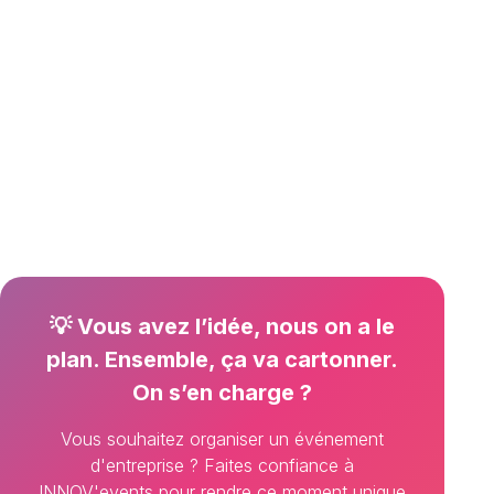
Accueil
/
Réseau événementiel
/
Hauts-de-France
/
Nord-
Pas-de-Calais
/
Nord
/
Agence d'évènementiel
Coudekerque-Branche
💡 Vous avez l’idée, nous on a le
plan. Ensemble, ça va cartonner.
On s’en charge ?
Vous souhaitez organiser un événement
d'entreprise ? Faites confiance à
INNOV'events pour rendre ce moment unique