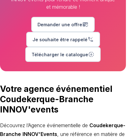
et mémorable !
mark_email_read
Demander une offre
phone_callback
Je souhaite être rappelé
downloading
Télécharger le catalogue
Votre agence événementiel
Coudekerque-Branche
INNOV'events
Découvrez l’Agence événementielle de
Coudekerque-
Branche
INNOV'Events
, une référence en matière de