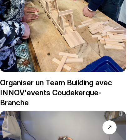
Organiser un Team Building avec
INNOV'events Coudekerque-
Branche
north_east