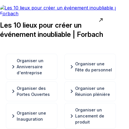
north_east
Les 10 lieux pour créer un
événement inoubliable | Forbach
Organiser un
Organiser une
chevron_right
chevron_right
Anniversaire
Fête du personnel
d'entreprise
Organiser des
Organiser une
chevron_right
chevron_right
Portes Ouvertes
Réunion plénière
Organiser un
Organiser une
chevron_right
chevron_right
Lancement de
Inauguration
produit