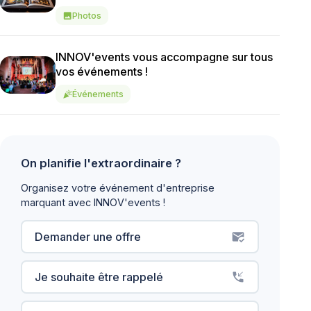
Photos
image
INNOV'events vous accompagne sur tous
vos événements !
Événements
celebration
On planifie l'extraordinaire ?
Organisez votre événement d'entreprise
marquant avec INNOV'events !
Demander une offre
mark_email_read
Je souhaite être rappelé
phone_callback