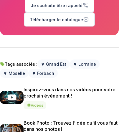
phone_callback
Je souhaite être rappelé
downloading
Télécharger le catalogue
Tags associés :
Grand Est
Lorraine
local_offer
location_on
location_on
Moselle
Forbach
location_on
location_on
Inspirez-vous dans nos vidéos pour votre
prochain événement !
Vidéos
video_library
Book Photo : Trouvez l'idée qu'il vous faut
dans nos photos !