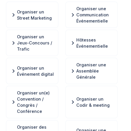
Organiser une
Organiser un
chevron_right
chevron_right
Communication
Street Marketing
Événementielle
Organiser un
Hôtesses
chevron_right
chevron_right
Jeux-Concours /
Événementielle
Trafic
Organiser une
Organiser un
chevron_right
chevron_right
Assemblée
Événement digital
Générale
Organiser un(e)
Convention /
Organiser un
chevron_right
chevron_right
Congrès /
Codir & meeting
Conférence
Organiser des
Organiser une