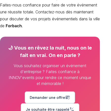
Faites-nous confiance pour faire de votre événement
une réussite totale. Contactez-nous dès maintenant
pour discuter de vos projets événementiels dans la ville
de
Forbach
.
🌙 Vous en rêvez la nuit, nous on le
fait en vrai. On en parle ?
Vous souhaitez organiser un événement
d'entreprise ? Faites confiance à
INNOV'events pour rendre ce moment unique
et mémorable !
mark_email_read
Demander une offre
phone_callback
Je souhaite être rappelé