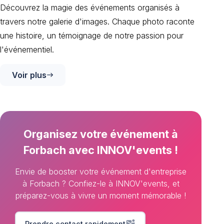
Découvrez la magie des événements organisés à
travers notre galerie d'images. Chaque photo raconte
une histoire, un témoignage de notre passion pour
l'événementiel.
Voir plus
east
Organisez votre événement à
Forbach avec INNOV'events !
Envie de booster votre événement d'entreprise
à Forbach ? Confiez-le à INNOV'events, et
préparez-vous à vivre un moment mémorable !
mark_email_unread
Prendre contact rapidement