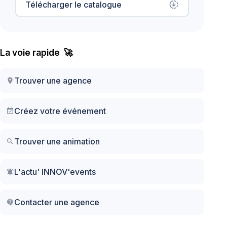
Télécharger le catalogue
downloading
La voie rapide 🚀
Trouver une agence
location_on
Créez votre événement
event_available
Trouver une animation
search
L'actu' INNOV'events
notifications_active
Contacter une agence
contact_support