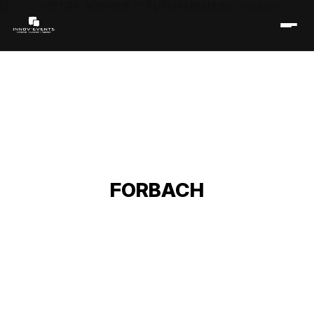
VOTRE AGENCE
D'ÉVÈNEMENTIEL
FORBACH
Accueil
/
Réseau événementiel
/
Grand Est
/
Lorraine
/
Moselle
/
Agence d'évènementiel Forbach