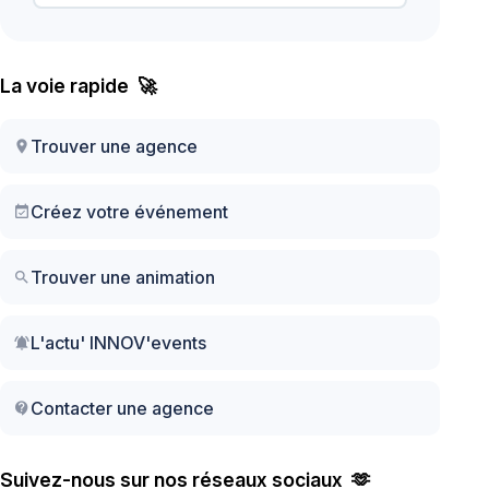
La voie rapide 🚀
Trouver une agence
location_on
Créez votre événement
event_available
Trouver une animation
search
L'actu' INNOV'events
notifications_active
Contacter une agence
contact_support
Suivez-nous sur nos réseaux sociaux 🫶