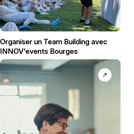
Organiser un Team Building avec
INNOV'events Bourges
north_east