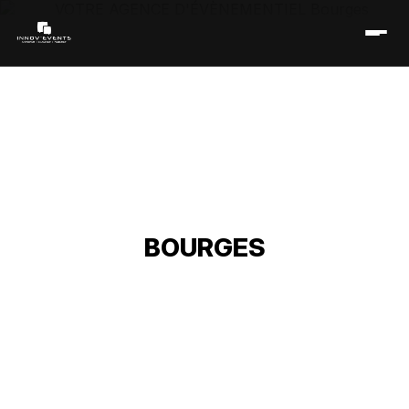
VOTRE AGENCE
D'ÉVÈNEMENTIEL
BOURGES
Accueil
/
Réseau événementiel
/
Centre-Val de Loire
/
Centre
/
Cher
/
Agence d'évènementiel Bourges