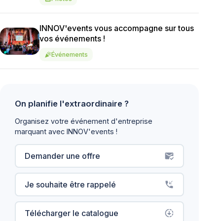
INNOV'events vous accompagne sur tous
vos événements !
Événements
celebration
On planifie l'extraordinaire ?
Organisez votre événement d'entreprise
marquant avec INNOV'events !
Demander une offre
mark_email_read
Je souhaite être rappelé
phone_callback
Télécharger le catalogue
downloading