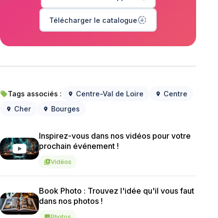
downloading
Télécharger le catalogue
Tags associés :
Centre-Val de Loire
Centre
local_offer
location_on
location_on
Cher
Bourges
location_on
location_on
Inspirez-vous dans nos vidéos pour votre
prochain événement !
Vidéos
video_library
Book Photo : Trouvez l'idée qu'il vous faut
dans nos photos !
Photos
image