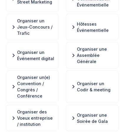
Street Marketing
Événementielle
Organiser un
Hôtesses
chevron_right
chevron_right
Jeux-Concours /
Événementielle
Trafic
Organiser une
Organiser un
chevron_right
chevron_right
Assemblée
Événement digital
Générale
Organiser un(e)
Convention /
Organiser un
chevron_right
chevron_right
Congrès /
Codir & meeting
Conférence
Organiser des
Organiser une
chevron_right
chevron_right
Voeux entreprise
Soirée de Gala
/ institution