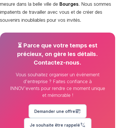
mesure dans la belle ville de
Bourges
. Nous sommes
impatients de travailler avec vous et de créer des
souvenirs inoubliables pour vos invités.
⏳ Parce que votre temps est
précieux, on gère les détails.
Contactez-nous.
Vous souhaitez organiser un événement
d'entreprise ? Faites confiance à
INNOV'events pour rendre ce moment unique
et mémorable !
mark_email_read
Demander une offre
phone_callback
Je souhaite être rappelé