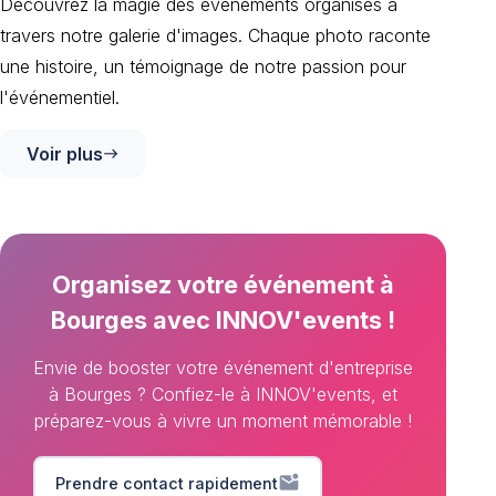
Découvrez la magie des événements organisés à
travers notre galerie d'images. Chaque photo raconte
une histoire, un témoignage de notre passion pour
l'événementiel.
Voir plus
east
Organisez votre événement à
Bourges avec INNOV'events !
Envie de booster votre événement d'entreprise
à Bourges ? Confiez-le à INNOV'events, et
préparez-vous à vivre un moment mémorable !
mark_email_unread
Prendre contact rapidement