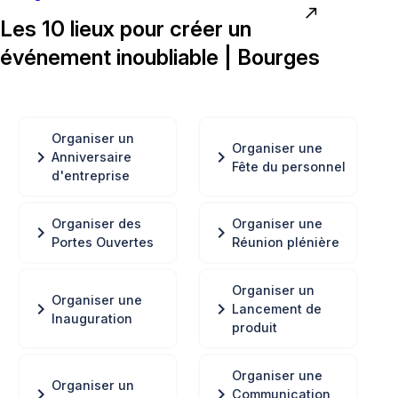
north_east
Les 10 lieux pour créer un
événement inoubliable | Bourges
Organiser un
Organiser une
chevron_right
chevron_right
Anniversaire
Fête du personnel
d'entreprise
Organiser des
Organiser une
chevron_right
chevron_right
Portes Ouvertes
Réunion plénière
Organiser un
Organiser une
chevron_right
chevron_right
Lancement de
Inauguration
produit
Organiser une
Organiser un
chevron_right
chevron_right
Communication