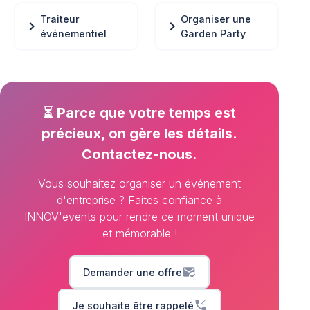
Traiteur
Organiser une
chevron_right
chevron_right
événementiel
Garden Party
⏳ Parce que votre temps est
précieux, on gère les détails.
Contactez-nous.
Vous souhaitez organiser un événement
d'entreprise ? Faites confiance à
INNOV'events pour rendre ce moment unique
et mémorable !
mark_email_read
Demander une offre
phone_callback
Je souhaite être rappelé