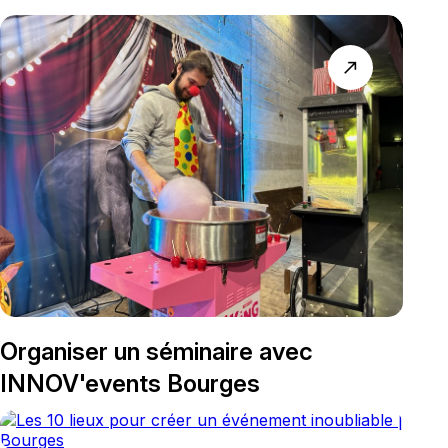
north_east
Organiser un séminaire avec
INNOV'events Bourges