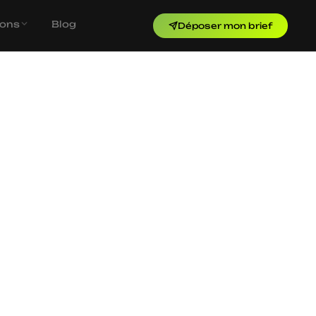
ions
Blog
Déposer mon brief