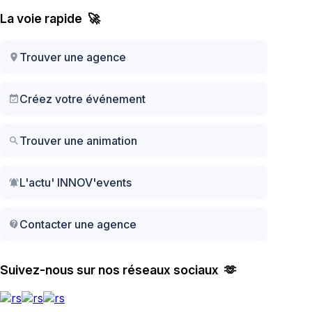
La voie rapide 🚀
Trouver une agence
location_on
Créez votre événement
event_available
Trouver une animation
search
L'actu' INNOV'events
notifications_active
Contacter une agence
contact_support
Suivez-nous sur nos réseaux sociaux 🫶