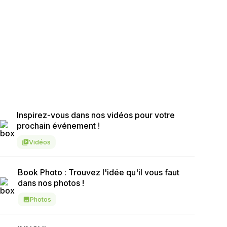
el Cesson-Sévigné
Inspirez-vous dans nos vidéos pour votre
prochain événement !
Vidéos
video_library
Book Photo : Trouvez l'idée qu'il vous faut
dans nos photos !
Photos
image