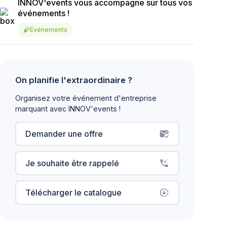
INNOV'events vous accompagne sur tous vos
événements !
Événements
celebration
On planifie l'extraordinaire ?
Organisez votre événement d'entreprise
marquant avec INNOV'events !
Demander une offre
mark_email_read
Je souhaite être rappelé
phone_callback
Télécharger le catalogue
downloading