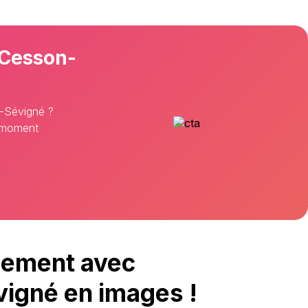
 Cesson-
n-Sévigné ?
n moment
nement avec
igné en images !