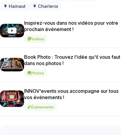
Hainaut
Charleroi
location_on
location_on
Inspirez-vous dans nos vidéos pour votre
prochain événement !
Vidéos
video_library
Book Photo : Trouvez l'idée qu'il vous faut
dans nos photos !
Photos
image
INNOV'events vous accompagne sur tous
vos événements !
Événements
celebration