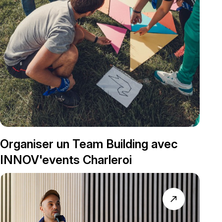
Organiser un Team Building avec
INNOV'events Charleroi
north_east