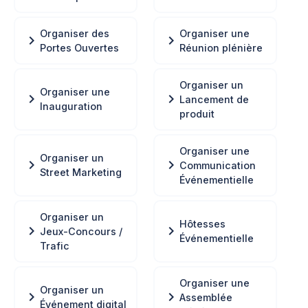
Organiser des
Organiser une
chevron_right
chevron_right
Portes Ouvertes
Réunion plénière
Organiser un
Organiser une
chevron_right
chevron_right
Lancement de
Inauguration
produit
Organiser une
Organiser un
chevron_right
chevron_right
Communication
Street Marketing
Événementielle
Organiser un
Hôtesses
chevron_right
chevron_right
Jeux-Concours /
Événementielle
Trafic
Organiser une
Organiser un
chevron_right
chevron_right
Assemblée
Événement digital