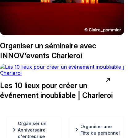
Organiser un séminaire avec
INNOV'events Charleroi
north_east
Les 10 lieux pour créer un
événement inoubliable | Charleroi
Organiser un
Organiser une
chevron_right
chevron_right
Anniversaire
Fête du personnel
d'entreprise