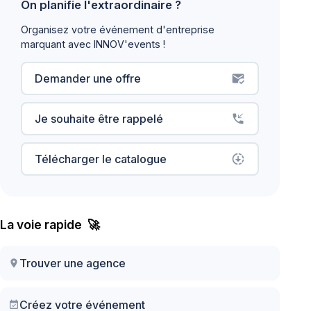
On planifie l'extraordinaire ?
Organisez votre événement d'entreprise
marquant avec INNOV'events !
Demander une offre
mark_email_read
Je souhaite être rappelé
phone_callback
Télécharger le catalogue
downloading
La voie rapide 🚀
Trouver une agence
location_on
Créez votre événement
event_available