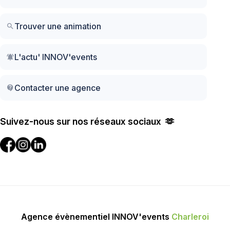
Trouver une animation
search
L'actu' INNOV'events
notifications_active
Contacter une agence
contact_support
Suivez-nous sur nos réseaux sociaux 🫶
Agence évènementiel INNOV'events
Charleroi