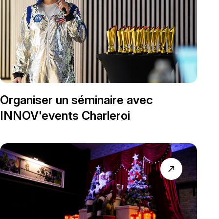
Organiser un séminaire avec
INNOV'events Charleroi
north_east