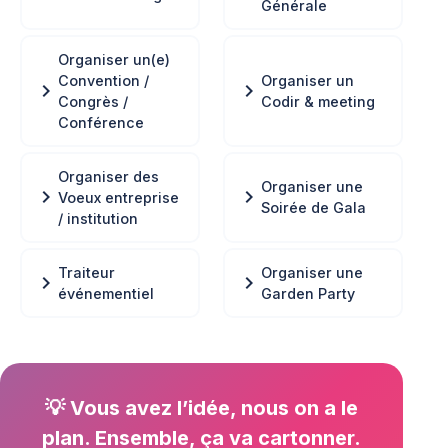
Générale
Organiser un(e)
Convention /
Organiser un
chevron_right
chevron_right
Congrès /
Codir & meeting
Conférence
Organiser des
Organiser une
chevron_right
chevron_right
Voeux entreprise
Soirée de Gala
/ institution
Traiteur
Organiser une
chevron_right
chevron_right
événementiel
Garden Party
💡 Vous avez l’idée, nous on a le
plan. Ensemble, ça va cartonner.