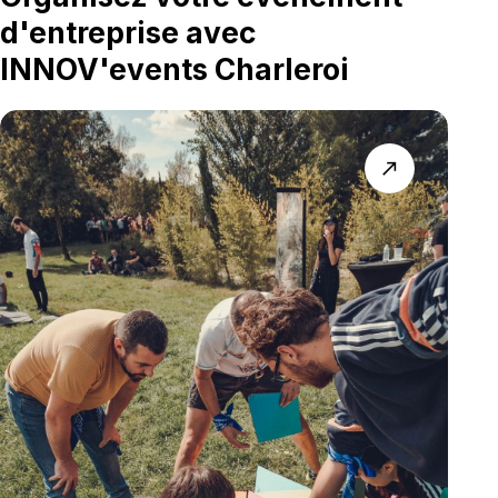
d'entreprise avec
INNOV'events Charleroi
north_east