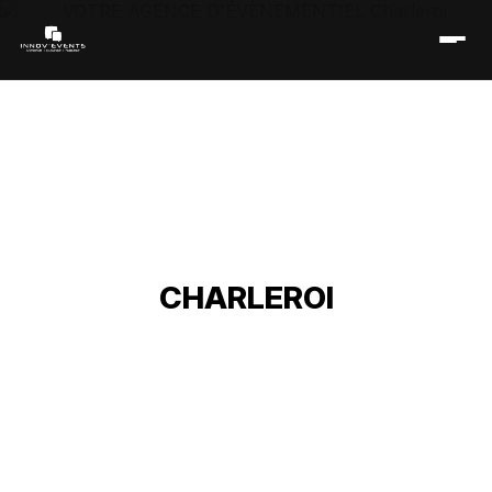
VOTRE AGENCE
D'ÉVÈNEMENTIEL
CHARLEROI
Accueil
/
Réseau événementiel
/
Belgique
/
Walonie
/
Hainaut
/
Agence d'évènementiel Charleroi