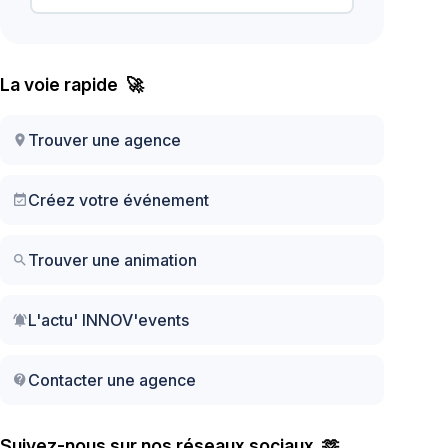
La voie rapide 🚀
Trouver une agence
location_on
Créez votre événement
event_available
Trouver une animation
search
L'actu' INNOV'events
notifications_active
Contacter une agence
contact_support
Suivez-nous sur nos réseaux sociaux 🫶