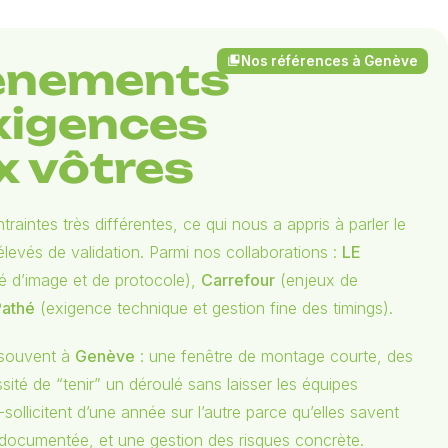
Nos références à Genève
collections_bookmark
vénements
exigences
 vôtres
ntes très différentes, ce qui nous a appris à parler le
élevés de validation. Parmi nos collaborations :
LE
té d’image et de protocole),
Carrefour
(enjeux de
Pathé
(exigence technique et gestion fine des timings).
 souvent à
Genève
: une fenêtre de montage courte, des
ssité de “tenir” un déroulé sans laisser les équipes
sollicitent d’une année sur l’autre parce qu’elles savent
 documentée, et une gestion des risques concrète.