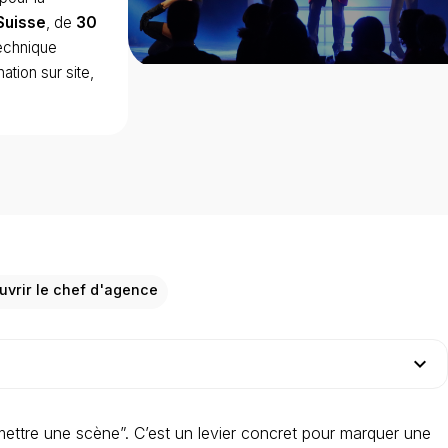
Suisse
, de
30
technique
ation sur site,
uvrir le chef d'agence
expand_more
ttre une scène”. C’est un levier concret pour marquer une