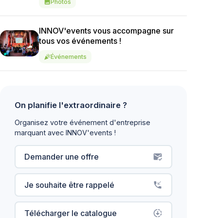
Photos
image
INNOV'events vous accompagne sur
tous vos événements !
Événements
celebration
On planifie l'extraordinaire ?
Organisez votre événement d'entreprise
marquant avec INNOV'events !
Demander une offre
mark_email_read
Je souhaite être rappelé
phone_callback
Télécharger le catalogue
downloading