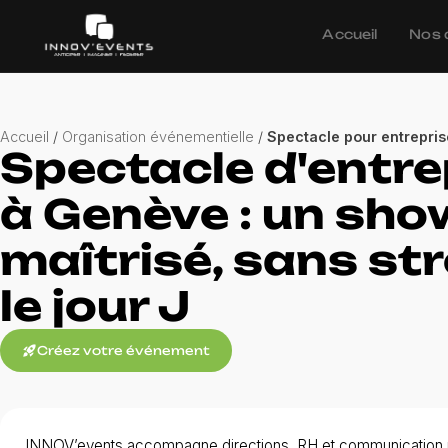
Accueil
Nos 
Accueil
/
Organisation événementielle
/
Spectacle pour entrepri
Spectacle d'entre
à Genève : un sho
maîtrisé, sans st
le jour J
rocket_launch
Créez votre événement
INNOV’events accompagne directions, RH et communication 