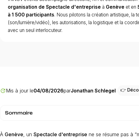
organisation de Spectacle d'entreprise
à
Genève
et en
à 1 500 participants
. Nous pilotons la création artistique, la 
(son/lumière/vidéo), les autorisations, la logistique et la coordin
avec un seul interlocuteur.
👉 Déco
Mis à jour le
04/08/2026
par
Jonathan Schlegel
update
Sommaire
À
Genève
, un
Spectacle d'entreprise
ne se résume pas à “me