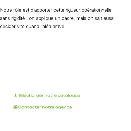
Notre rôle est d’apporter cette rigueur opérationnelle
sans rigidité : on applique un cadre, mais on sait aussi
décider vite quand l’aléa arrive.
Organisez votre
événement
d'entreprise avec
INNOV'events !
download
Télécharger notre catalogue
mark_email_unread
Contacter notre agence