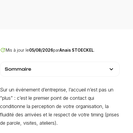
Trouver hôtesses
événementielles Strasbourg
Votre événement avec INNOV'events
update
Mis à jour le
05/08/2026
par
Anais STOECKEL
.
expand_more
Sommaire
Sur un événement d’entreprise, l’accueil n’est pas un
“plus” : c’est le premier point de contact qui
conditionne la perception de votre organisation, la
fluidité des arrivées et le respect de votre timing (prises
de parole, visites, ateliers).