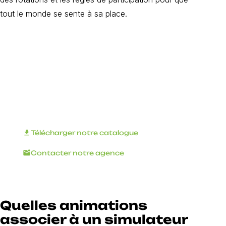
tout le monde se sente à sa place.
Organisez votre
événement
d'entreprise avec
INNOV'events !
download
Télécharger notre catalogue
mark_email_unread
Contacter notre agence
Quelles animations
associer à un simulateur