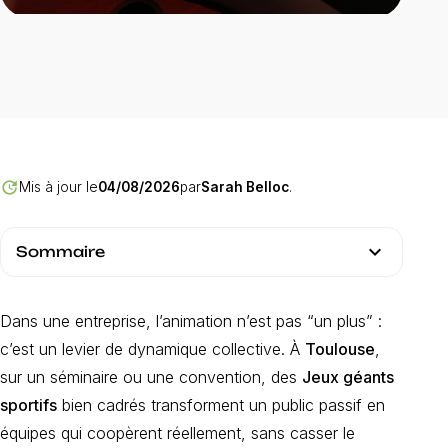
Compétition sportive
entreprise Jeux Géants
Toulouse
Votre événement avec INNOV'events
update
Mis à jour le
04/08/2026
par
Sarah Belloc
.
expand_more
Sommaire
Dans une entreprise, l’animation n’est pas “un plus” :
c’est un levier de dynamique collective. À
Toulouse
,
sur un séminaire ou une convention, des
Jeux géants
sportifs
bien cadrés transforment un public passif en
équipes qui coopèrent réellement, sans casser le