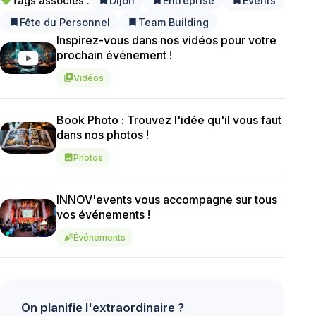
Tags associés :
Dijon
Entreprise
Events
local_offer
bookmark
bookmark
bookmark
Fête du Personnel
Team Building
bookmark
bookmark
Inspirez-vous dans nos vidéos pour votre
prochain événement !
Vidéos
video_library
Book Photo : Trouvez l'idée qu'il vous faut
dans nos photos !
Photos
image
INNOV'events vous accompagne sur tous
vos événements !
Événements
celebration
On planifie l'extraordinaire ?