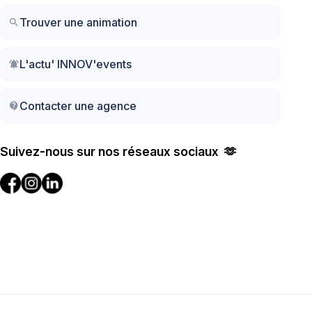
Trouver une animation
search
L'actu' INNOV'events
notifications_active
Contacter une agence
contact_support
Suivez-nous sur nos réseaux sociaux 🫶