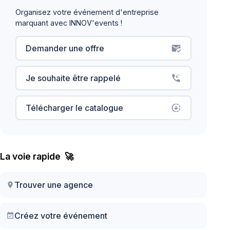
Organisez votre événement d'entreprise
marquant avec INNOV'events !
Demander une offre
mark_email_read
Je souhaite être rappelé
phone_callback
Télécharger le catalogue
downloading
La voie rapide 🚀
Trouver une agence
location_on
Créez votre événement
event_available