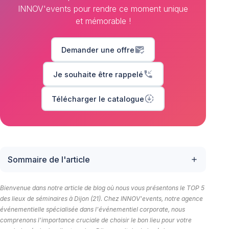
INNOV'events pour rendre ce moment unique
et mémorable !
mark_email_read
Demander une offre
phone_callback
Je souhaite être rappelé
downloading
Télécharger le catalogue
Sommaire de l'article
add
Bienvenue dans notre article de blog où nous vous présentons le TOP 5
des lieux de séminaires à Dijon (21). Chez INNOV'events, notre agence
événementielle spécialisée dans l'événementiel corporate, nous
comprenons l'importance cruciale de choisir le bon lieu pour votre