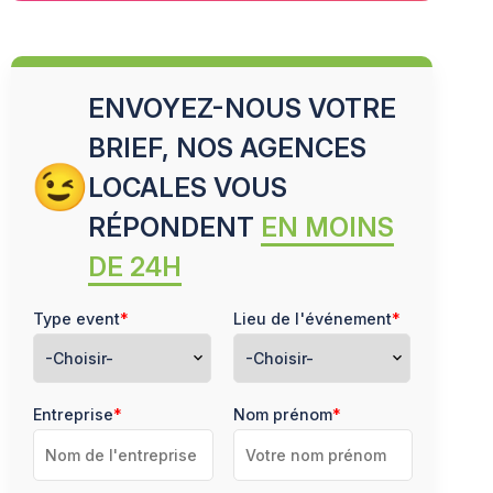
ENVOYEZ-NOUS VOTRE
BRIEF, NOS AGENCES
LOCALES VOUS
RÉPONDENT
EN MOINS
DE 24H
Type event
*
Lieu de l'événement
*
expand_more
expand_more
Entreprise
*
Nom prénom
*