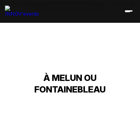
ORGANISER UN SÉMINAIRE
D'ENTREPRISE
À MELUN OU
FONTAINEBLEAU
Accueil
»
Séminaire Melun / Fontainebleau