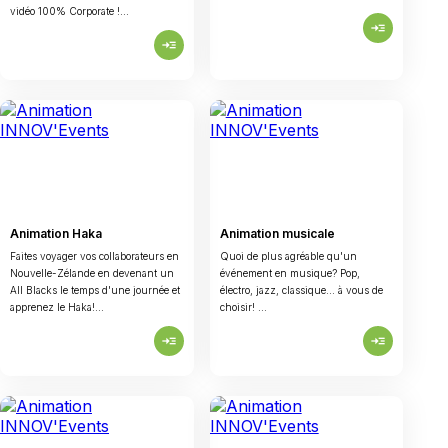
vidéo 100% Corporate !...
read_more
read_more
Animation Haka
Animation musicale
Faites voyager vos collaborateurs en
Quoi de plus agréable qu'un
Nouvelle-Zélande en devenant un
événement en musique? Pop,
All Blacks le temps d'une journée et
électro, jazz, classique... à vous de
apprenez le Haka!...
choisir! ...
read_more
read_more