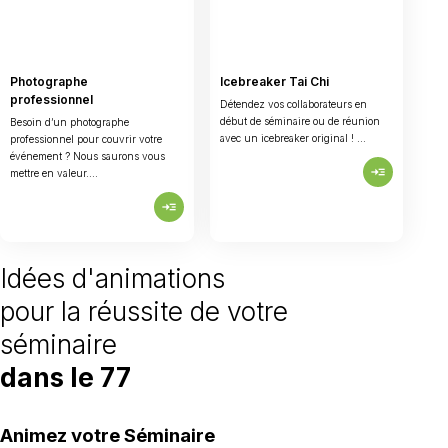
Photographe
Icebreaker Tai Chi
professionnel
Détendez vos collaborateurs en
début de séminaire ou de réunion
Besoin d’un photographe
avec un icebreaker original ! ...
professionnel pour couvrir votre
événement ? Nous saurons vous
read_more
mettre en valeur....
read_more
Idées d'animations
pour la réussite de votre
séminaire
dans le 77
Animez votre Séminaire