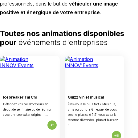
professionnels, dans le but de
véhiculer une image
positive et énergique de votre entreprise
.
Toutes nos animations disponibles
pour
événements d'entreprises
Icebreaker Tai Chi
Quizz vin et musical
Détendez vos collaborateurs en
Êtes-vous le plus fort ? Musique,
début de séminaire ou de réunion
vins ou culture G, lequel de vous
avec un icebreaker original ! ...
sera le plus calé ? Si vous avez la
réponse d’attendez-plus et buzzez
read_more
!...
read_more