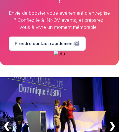
!
Envie de booster votre événement d'entreprise
? Confiez-le à INNOV'events, et préparez-
vous à vivre un moment mémorable !
mark_email_unread
Prendre contact rapidement
❮
❯