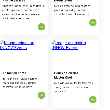
Piscine à balles
Dégustation
Apportez une touche fun et ludique
Faites le choix de l’originalité en
à votre après-midi corporate avec
proposant une dégustation
cette animation qui fera retomber
d’insectes à vos collaborateurs....
vos invités en enfance !...
read_more
read_more
Animation photo
Cours de cuisine
Master Chef
Borne photo en slowmotion, en
réalité augmentée, ou simple
Faites de vos invités les top chefs
photocall : un must-have !...
d'un jour avec un événement
gourmand. ...
read_more
read_more