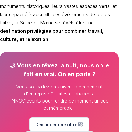
monuments historiques, leurs vastes espaces verts, et
leur capacité à accueillir des événements de toutes
tailles, la Seine-et-Marne se révèle être une
destination privilégiée pour combiner travail,
culture, et relaxation.
🌙 Vous en rêvez la nuit, nous on le
fait en vrai. On en parle ?
Vous souhaitez organiser un événement
d'entreprise ? Faites confiance à
INNOV'events pour rendre ce moment unique
et mémorable !
mark_email_read
Demander une offre