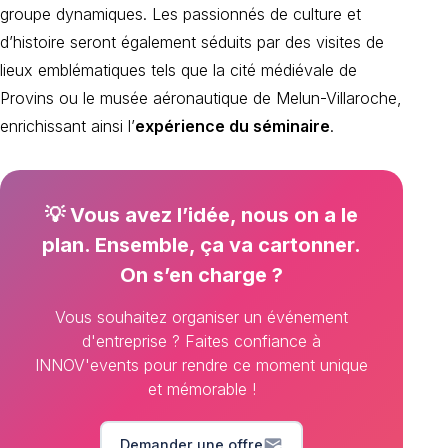
groupe dynamiques. Les passionnés de culture et
d’histoire seront également séduits par des visites de
lieux emblématiques tels que la cité médiévale de
Provins ou le musée aéronautique de Melun-Villaroche,
enrichissant ainsi l’
expérience du séminaire
.
💡 Vous avez l’idée, nous on a le
plan. Ensemble, ça va cartonner.
On s’en charge ?
Vous souhaitez organiser un événement
d'entreprise ? Faites confiance à
INNOV'events pour rendre ce moment unique
et mémorable !
mark_email_read
Demander une offre