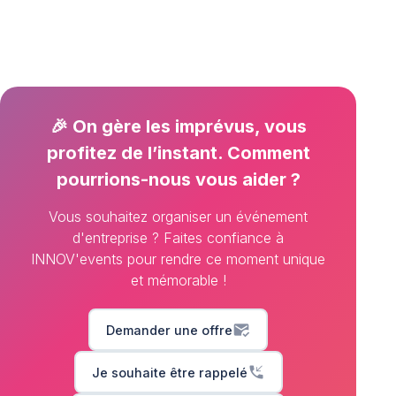
🎉 On gère les imprévus, vous
profitez de l’instant. Comment
pourrions-nous vous aider ?
Vous souhaitez organiser un événement
d'entreprise ? Faites confiance à
INNOV'events pour rendre ce moment unique
et mémorable !
mark_email_read
Demander une offre
phone_callback
Je souhaite être rappelé