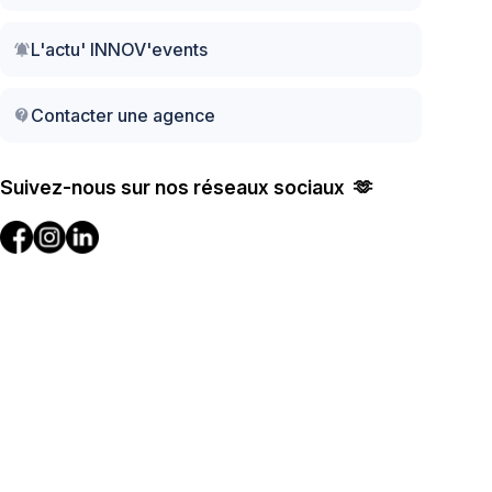
L'actu' INNOV'events
notifications_active
Contacter une agence
contact_support
Suivez-nous sur nos réseaux sociaux 🫶