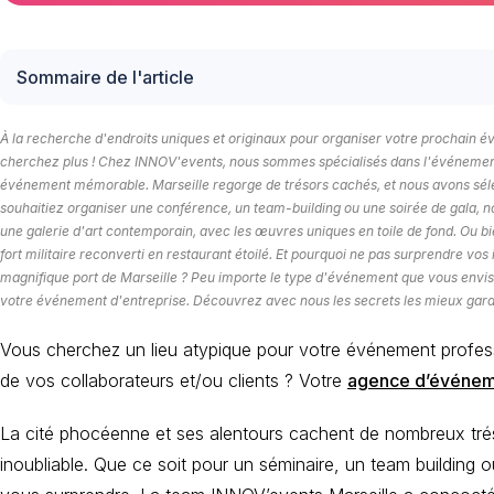
Sommaire de l'article
À la recherche d'endroits uniques et originaux pour organiser votre prochain 
cherchez plus ! Chez INNOV'events, nous sommes spécialisés dans l'événementie
événement mémorable. Marseille regorge de trésors cachés, et nous avons sélect
souhaitiez organiser une conférence, un team-building ou une soirée de gala, n
une galerie d'art contemporain, avec les œuvres uniques en toile de fond. Ou b
fort militaire reconverti en restaurant étoilé. Et pourquoi ne pas surprendre vo
magnifique port de Marseille ? Peu importe le type d'événement que vous envisag
votre événement d'entreprise. Découvrez avec nous les secrets les mieux gardé
Vous cherchez un lieu atypique pour votre événement professi
de vos collaborateurs et/ou clients ? Votre
agence d’événeme
La cité phocéenne et ses alentours cachent de nombreux tré
inoubliable. Que ce soit pour un séminaire, un team building ou