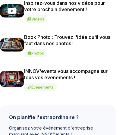
Inspirez-vous dans nos vidéos pour
votre prochain événement !
Vidéos
video_library
Book Photo : Trouvez l'idée qu'il vous
faut dans nos photos !
Photos
image
INNOV'events vous accompagne sur
tous vos événements !
Événements
celebration
On planifie l'extraordinaire ?
Organisez votre événement d'entreprise
marquant avec INNOV'events !