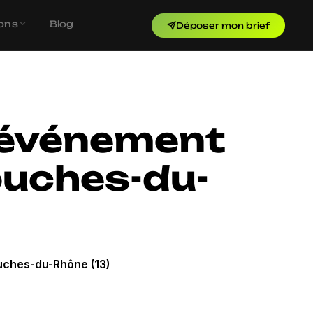
ons
Blog
Déposer mon brief
e événement
ouches-du-
ouches-du-Rhône (13)