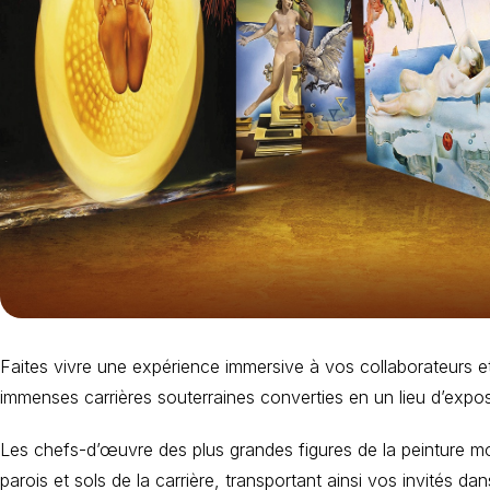
Faites vivre une expérience immersive à vos collaborateurs et
immenses carrières souterraines converties en un lieu d’expos
Les chefs-d’œuvre des plus grandes figures de la peinture m
parois et sols de la carrière, transportant ainsi vos invités 