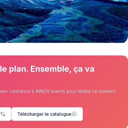
 le plan. Ensemble, ça va
Faites confiance à INNOV'events pour rendre ce moment
phone_callback
Télécharger le catalogue
downloading