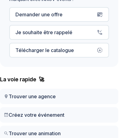
Demander une offre
mark_email_read
Je souhaite être rappelé
phone_callback
Télécharger le catalogue
downloading
La voie rapide 🚀
Trouver une agence
location_on
Créez votre événement
event_available
Trouver une animation
search