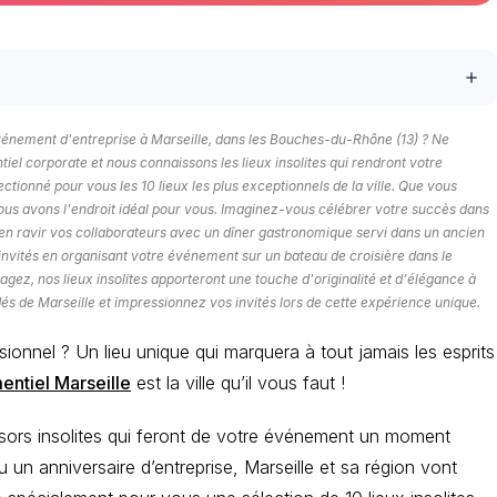
add
événement d'entreprise à Marseille, dans les Bouches-du-Rhône (13) ? Ne
l corporate et nous connaissons les lieux insolites qui rendront votre
ionné pour vous les 10 lieux les plus exceptionnels de la ville. Que vous
ous avons l'endroit idéal pour vous. Imaginez-vous célébrer votre succès dans
ien ravir vos collaborateurs avec un dîner gastronomique servi dans un ancien
s invités en organisant votre événement sur un bateau de croisière dans le
ez, nos lieux insolites apporteront une touche d'originalité et d'élégance à
s de Marseille et impressionnez vos invités lors de cette expérience unique.
onnel ? Un lieu unique qui marquera à tout jamais les esprits
ntiel Marseille
est la ville qu’il vous faut !
sors insolites qui feront de votre événement un moment
 un anniversaire d’entreprise, Marseille et sa région vont